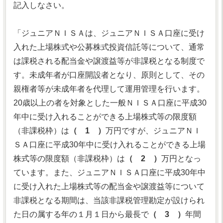
記入しなさい。
「ジュニアＮＩＳＡは、ジュニアＮＩＳＡ口座に受け
入れた上場株式や公募株式投資信託等について、通常
は課税される配当金や譲渡益等が非課税となる制度で
す。未成年者が口座開設者となり、原則として、その
親権者等が未成年者を代理して運用管理を行います。
20歳以上の者を対象とした一般ＮＩＳＡ口座に平成30
年中に受け入れることができる上場株式等の限度額
（非課税枠）は
（ 1 ）
万円ですが、ジュニアＮＩ
ＳＡ口座に平成30年中に受け入れることができる上場
株式等の限度額（非課税枠）は
（ 2 ）
万円となっ
ています。また、ジュニアＮＩＳＡ口座に平成30年中
に受け入れた上場株式等の配当金や譲渡益等について
非課税となる期間は、当該非課税管理勘定が設けられ
た日の属する年の１月１日から最長で
（ 3 ）
年間