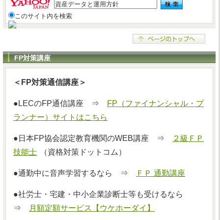
このサイト内を検索
FP対策講座
＜FP対策通信講座＞
●LECのFP通信講座 ⇒
FP（ファイナンシャル・プ
ランナー）サイトはこちら
●日本FP協会認定教育機関のWEB講座 ⇒
２級ＦＰ
技能士
（資格対策ドットコム）
●通勤中に音声学習するなら ⇒
ＦＰ 通勤講座
●社労士・宅建・中小企業診断士等も受けるなら
⇒
月額定額サービス【ウケホーダイ】