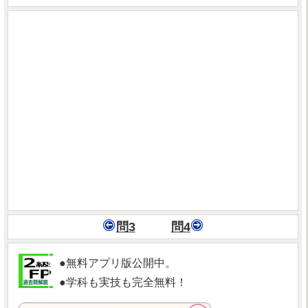
問3
問4
●無料アプリ版公開中。
●学科も実技も完全無料！