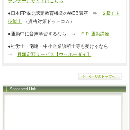
ランナー）サイトはこちら
●日本FP協会認定教育機関のWEB講座 ⇒
２級ＦＰ
技能士
（資格対策ドットコム）
●通勤中に音声学習するなら ⇒
ＦＰ 通勤講座
●社労士・宅建・中小企業診断士等も受けるなら
⇒
月額定額サービス【ウケホーダイ】
Sponsored Link