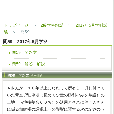
トップページ
＞
2級学科解説
＞
2017年5月学科試
験
＞
問59
問59 2017年5月学科
問59 問題文
問59 解答・解説
問59 問題文
択一問題
Ａさんが、１０年以上にわたって所有し、貸し付けて
いた青空貸駐車場（極めて少量の砂利のみを敷設）の
土地（借地権割合６０％）の活用とそれに伴うＡさん
に係る相続税の課税上への影響に関する次の記述のう