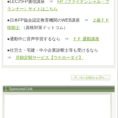
●LECのFP通信講座 ⇒
FP（ファイナンシャル・プ
ランナー）サイトはこちら
●日本FP協会認定教育機関のWEB講座 ⇒
２級ＦＰ
技能士
（資格対策ドットコム）
●通勤中に音声学習するなら ⇒
ＦＰ 通勤講座
●社労士・宅建・中小企業診断士等も受けるなら
⇒
月額定額サービス【ウケホーダイ】
Sponsored Link