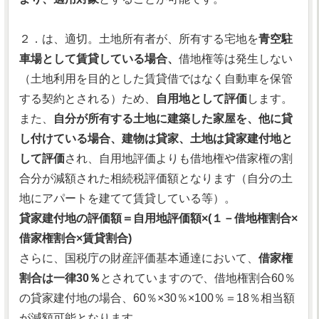
２．は、適切。土地所有者が、所有する宅地を
青空駐
車場として賃貸している場合、
借地権等は発生しない
（土地利用を目的とした賃貸借ではなく自動車を保管
する契約とされる）ため、
自用地として評価
します。
また、
自分が所有する土地に建築した家屋を、他に貸
し付けている場合、建物は貸家、土地は貸家建付地と
して評価
され、自用地評価よりも借地権や借家権の割
合分が減額された相続税評価額となります（自分の土
地にアパートを建てて賃貸している等）。
貸家建付地の評価額＝自用地評価額×(１－借地権割合×
借家権割合×賃貸割合)
さらに、国税庁の財産評価基本通達において、
借家権
割合は一律30％
とされていますので、借地権割合60％
の貸家建付地の場合、60％×30％×100％＝18％相当額
が減額可能となります。