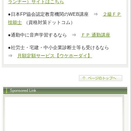
ランナー）サイトはこちら
●日本FP協会認定教育機関のWEB講座 ⇒
２級ＦＰ
技能士
（資格対策ドットコム）
●通勤中に音声学習するなら ⇒
ＦＰ 通勤講座
●社労士・宅建・中小企業診断士等も受けるなら
⇒
月額定額サービス【ウケホーダイ】
Sponsored Link