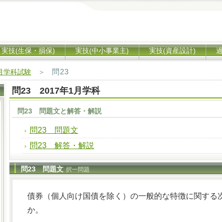
実技(生保・損保)
実技(中小事業主)
実技(資産設計)
問23
1月学科試験
＞
問23 2017年1月学科
問23 問題文と解答・解説
問23 問題文
問23 解答・解説
問23 問題文
択一問題
債券（個人向け国債を除く）の一般的な特徴に関する
か。