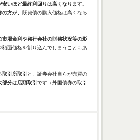
が安いほど最終利回りは高くなります
。
券の方が、
既発債の購入価格は高くなる
の市場金利や発行会社の財務状況等の影
や額面価格を割り込んでしまうこともあ
る
取引所取引
と、証券会社自らが売買の
大部分は店頭取引
です（外国債券の取引