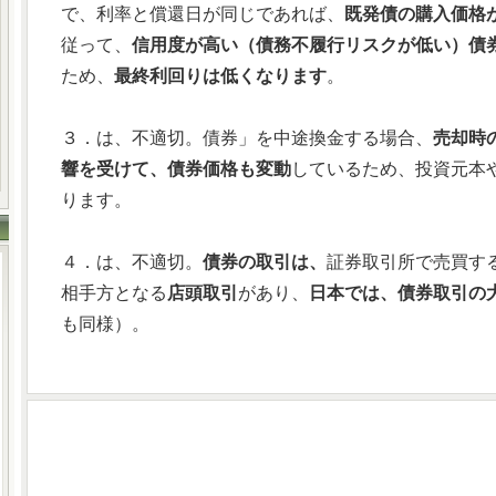
で、利率と償還日が同じであれば、
既発債の購入価格
従って、
信用度が高い（債務不履行リスクが低い）債
ため、
最終利回りは低くなります
。
３．は、不適切。債券」を中途換金する場合、
売却時
響を受けて、債券価格も変動
しているため、投資元本
ります。
４．は、不適切。
債券の取引は、
証券取引所で売買す
相手方となる
店頭取引
があり、
日本では、債券取引の
も同様）。