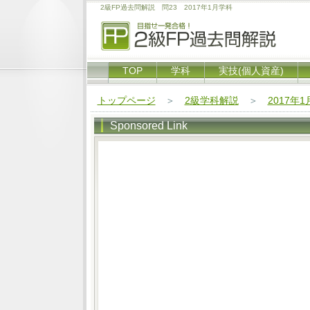
2級FP過去問解説 問23 2017年1月学科
TOP
学科
実技(個人資産)
トップページ
＞
2級学科解説
＞
2017年
Sponsored Link