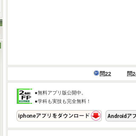
問22
問2
●無料アプリ版公開中。
●学科も実技も完全無料！