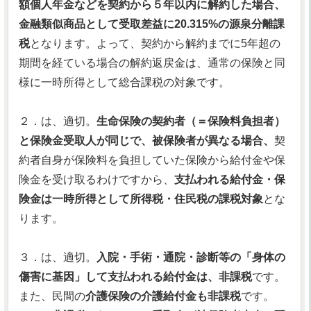
額個人年金などを契約から５年以内に解約した場合、
金融類似商品として受取差益に20.315%の源泉分離課
税
となります。よって、契約から解約までに5年超の
期間を経ている場合の解約返戻金は、通常の保険と同
様に一時所得として総合課税の対象です。
２．は、適切。
生命保険の契約者（＝保険料負担者）
と保険金受取人が同じで、被保険者が異なる場合、
契
約者自身が保険料を負担していた保険から給付金や保
険金を受け取るわけですから、
支払われる給付金・保
険金は一時所得として所得税・住民税の課税対象
とな
ります。
３．は、適切。
入院・手術・通院・診断等の「身体の
傷害に基因」して支払われる給付金は、非課税
です。
また、民間の
介護保険の介護給付金も非課税
です。