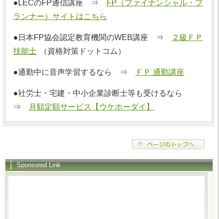
●LECのFP通信講座 ⇒
FP（ファイナンシャル・プ
ランナー）サイトはこちら
●日本FP協会認定教育機関のWEB講座 ⇒
２級ＦＰ
技能士
（資格対策ドットコム）
●通勤中に音声学習するなら ⇒
ＦＰ 通勤講座
●社労士・宅建・中小企業診断士等も受けるなら
⇒
月額定額サービス【ウケホーダイ】
Sponsored Link