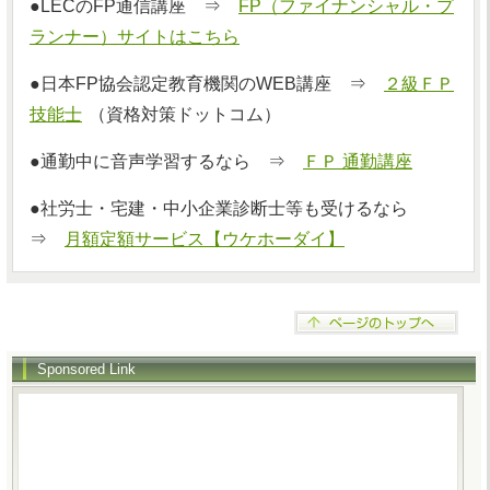
●LECのFP通信講座 ⇒
FP（ファイナンシャル・プ
ランナー）サイトはこちら
●日本FP協会認定教育機関のWEB講座 ⇒
２級ＦＰ
技能士
（資格対策ドットコム）
●通勤中に音声学習するなら ⇒
ＦＰ 通勤講座
●社労士・宅建・中小企業診断士等も受けるなら
⇒
月額定額サービス【ウケホーダイ】
Sponsored Link