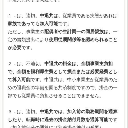
１．は、適切。
中退共は、
従業員である実態があれば
家族であっても加入可能
です。
ただし、事業主の
配偶者や生計同一の同居親族は、
一
定の書類提出により
使用従属関係等を認められること
が必要
です。
２．は、不適切。
中退共の掛金は、全額事業主負担
で、全額を福利厚生費として損金または必要経費とし
て算入可能
です。中退共は、中小事業主が従業員のた
めの退職金の準備を図る共済制度ですので、掛金の一
部でも従業員に負担させることはできません。
３．は、適切。
中退共では、加入前の勤務期間を通算
したり、転職時に過去の掛金納付月数を通算可能
です
（加入前部分の通算には別途掛金納付が必要）。