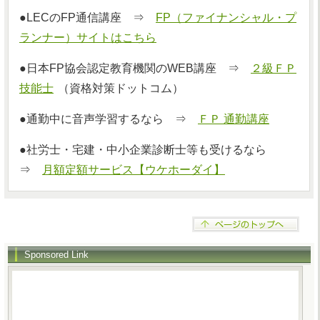
●LECのFP通信講座 ⇒
FP（ファイナンシャル・プ
ランナー）サイトはこちら
●日本FP協会認定教育機関のWEB講座 ⇒
２級ＦＰ
技能士
（資格対策ドットコム）
●通勤中に音声学習するなら ⇒
ＦＰ 通勤講座
●社労士・宅建・中小企業診断士等も受けるなら
⇒
月額定額サービス【ウケホーダイ】
Sponsored Link