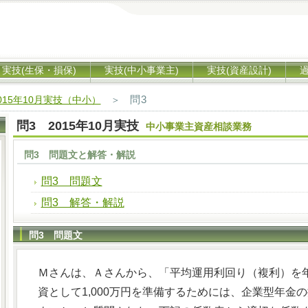
実技(生保・損保)
実技(中小事業主)
実技(資産設計)
問3
015年10月実技（中小）
＞
問3 2015年10月実技
中小事業主資産相談業務
問3 問題文と解答・解説
問3 問題文
問3 解答・解説
問3 問題文
Ｍさんは、Ａさんから、「平均運用利回り（複利）を年
資として1,000万円を準備するためには、企業型年金