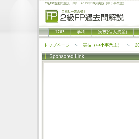
2級FP過去問解説 問3 2015年10月実技（中小事業主）
TOP
学科
実技(個人資産)
トップページ
＞
実技（中小事業主）
＞
2
Sponsored Link