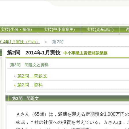
実技(生保・損保)
実技(中小事業主)
実技(資産設計)
第2問
014年1月実技（中小）
＞
第2問 2014年1月実技
中小事業主資産相談業務
第2問 問題文と資料
第2問 問題文
第2問 資料
第2問 問題文
Ａさん（65歳）は，満期を迎える定期預金1,000万
株式，Ｙ社の社債への投資を考えている。Ａさんは，