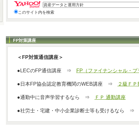
このサイト内を検索
FP対策講座
＜FP対策通信講座＞
●LECのFP通信講座 ⇒
FP（ファイナンシャル・プ
●日本FP協会認定教育機関のWEB講座 ⇒
２級ＦＰ
●通勤中に音声学習するなら ⇒
ＦＰ 通勤講座
●社労士・宅建・中小企業診断士等も受けるなら 