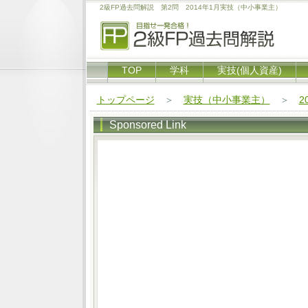
2級FP過去問解説 第2問 2014年1月実技（中小事業主）
TOP
学科
実技(個人資産)
トップページ
＞
実技（中小事業主）
＞
2
Sponsored Link