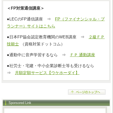
＜FP対策通信講座＞
●LECのFP通信講座 ⇒
FP（ファイナンシャル・プ
ランナー）サイトはこちら
●日本FP協会認定教育機関のWEB講座 ⇒
２級ＦＰ
技能士
（資格対策ドットコム）
●通勤中に音声学習するなら ⇒
ＦＰ 通勤講座
●社労士・宅建・中小企業診断士等も受けるなら
⇒
月額定額サービス【ウケホーダイ】
Sponsored Link