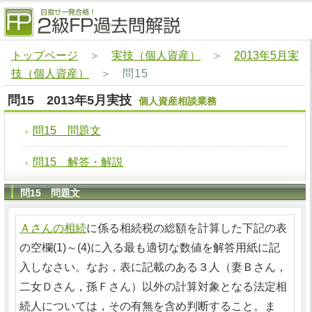
トップページ
＞
実技（個人資産）
＞
2013年5月実
技（個人資産）
＞
問15
問15 2013年5月実技
個人資産相談業務
問15 問題文
問15 解答・解説
問15 問題文
Ａさんの相続
に係る相続税の総額を計算した下記の表
の空欄(1)～(4)に入る最も適切な数値を解答用紙に記
入しなさい。なお，表に記載のある３人（妻Ｂさん，
二女Ｄさん，孫Ｆさん）以外の計算対象となる法定相
続人については，その有無を含め判断すること。ま