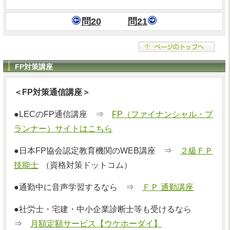
問20
問21
FP対策講座
＜FP対策通信講座＞
●LECのFP通信講座 ⇒
FP（ファイナンシャル・プ
ランナー）サイトはこちら
●日本FP協会認定教育機関のWEB講座 ⇒
２級ＦＰ
技能士
（資格対策ドットコム）
●通勤中に音声学習するなら ⇒
ＦＰ 通勤講座
●社労士・宅建・中小企業診断士等も受けるなら
⇒
月額定額サービス【ウケホーダイ】