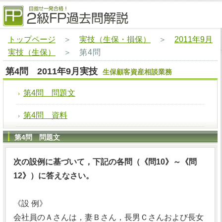
トップページ
＞
実技（生保・損保）
＞
2011年9月
実技（生保）
＞
第4問
第4問 2011年9月実技
生保顧客資産相談業務
第4問 問題文
第4問 資料
第4問 問題文
次の設例に基づいて，下記の各問（《問10》～《問
12》）に答えなさい。
《設 例》
会社員のＡさんは，妻Ｂさん，長男Ｃさんおよび長女