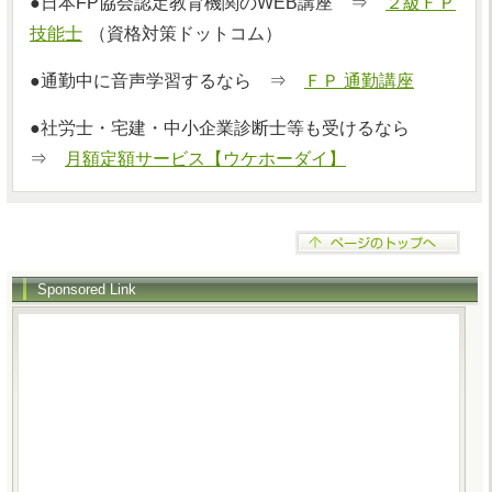
●日本FP協会認定教育機関のWEB講座 ⇒
２級ＦＰ
技能士
（資格対策ドットコム）
●通勤中に音声学習するなら ⇒
ＦＰ 通勤講座
●社労士・宅建・中小企業診断士等も受けるなら
⇒
月額定額サービス【ウケホーダイ】
Sponsored Link