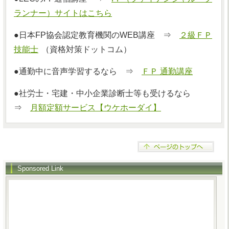
ランナー）サイトはこちら
●日本FP協会認定教育機関のWEB講座 ⇒
２級ＦＰ
技能士
（資格対策ドットコム）
●通勤中に音声学習するなら ⇒
ＦＰ 通勤講座
●社労士・宅建・中小企業診断士等も受けるなら
⇒
月額定額サービス【ウケホーダイ】
Sponsored Link