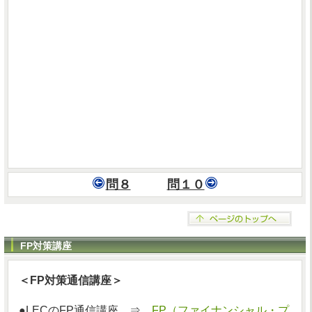
問８
問１０
FP対策講座
＜FP対策通信講座＞
●LECのFP通信講座 ⇒
FP（ファイナンシャル・プ