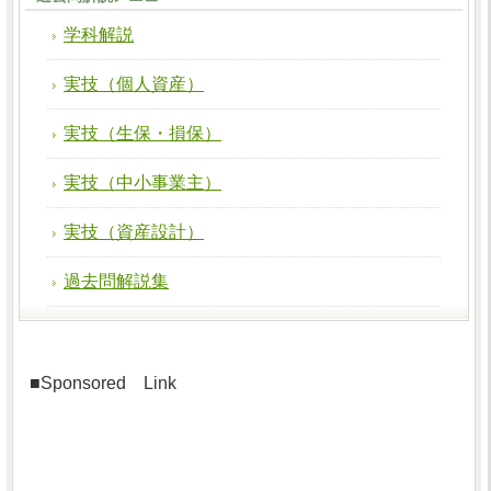
学科解説
実技（個人資産）
実技（生保・損保）
実技（中小事業主）
実技（資産設計）
過去問解説集
■Sponsored Link