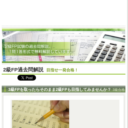
2級FP過去問解説
目指せ一発合格！
3級FPを取ったらそのまま2級FPも目指してみませんか？
3級合格
後3ヶ月で合格!!!