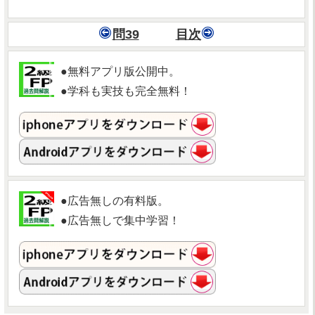
問39
目次
●無料アプリ版公開中。
●学科も実技も完全無料！
●広告無しの有料版。
●広告無しで集中学習！