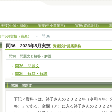
実技(生保・損保)
実技(中小事業主)
実技(資産設計)
問36
23年5月実技（資産）
＞
問36 2023年5月実技
資産設計提案業務
問36 問題文と解答・解説
問36 問題文
問36 解答・解説
問36 問題文
下記＜資料＞は、裕子さんの２０２２年（令和４年）
略）」である。空欄（ア）に入る裕子さんの２０２２