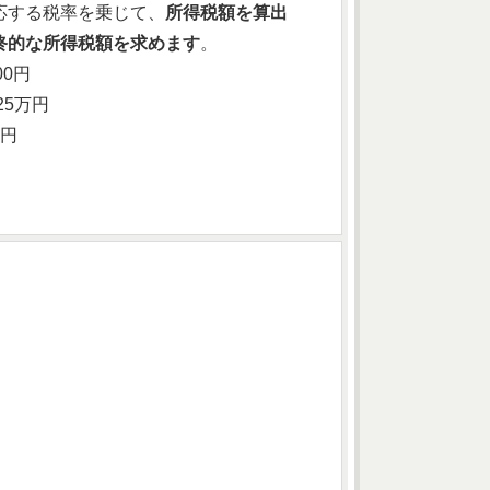
応する税率を乗じて、
所得税額を算出
終的な所得税額を求めます
。
00円
25万円
万円