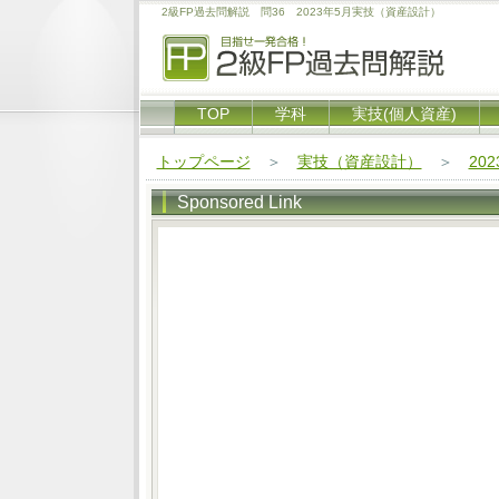
2級FP過去問解説 問36 2023年5月実技（資産設計）
TOP
学科
実技(個人資産)
トップページ
＞
実技（資産設計）
＞
20
Sponsored Link