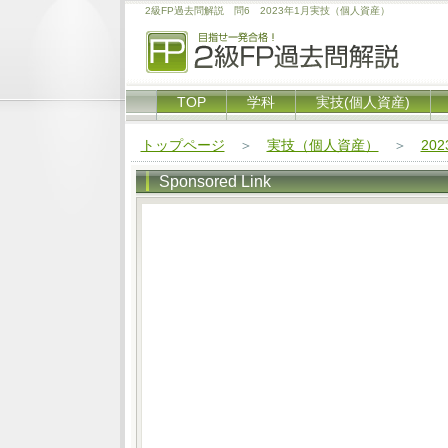
2級FP過去問解説 問6 2023年1月実技（個人資産）
TOP
学科
実技(個人資産)
トップページ
＞
実技（個人資産）
＞
20
Sponsored Link