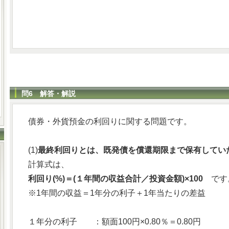
問6 解答・解説
債券・外貨預金の利回りに関する問題です。
(1)
最終利回りとは、既発債を償還期限まで保有してい
計算式は、
利回り(%)＝(１年間の収益合計／投資金額)×100
です
※1年間の収益＝1年分の利子＋1年当たりの差益
１年分の利子 ：額面100円×0.80％＝0.80円