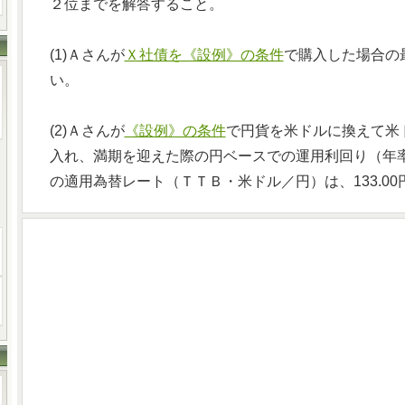
２位までを解答すること。
(1)Ａさんが
Ｘ社債を《設例》の条件
で購入した場合の
い。
(2)Ａさんが
《設例》の条件
で円貨を米ドルに換えて米ド
入れ、満期を迎えた際の円ベースでの運用利回り（年
の適用為替レート（ＴＴＢ・米ドル／円）は、133.00