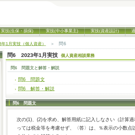
実技(生保・損保)
実技(中小事業主)
実技(資産設計)
問6
23年1月実技（個人資産）
＞
問6 2023年1月実技
個人資産相談業務
問6 問題文と解答・解説
問6 問題文
問6 解答・解説
問6 問題文
次の(1)、(2)を求め、解答用紙に記入しなさい（計
っては税金等を考慮せず、〈答〉は、％表示の小数点