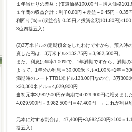
１年当たりの差益：(償還価格100.00円－購入価格101.
１年間の収益合計：利子0.80円＋差益－0.45円＝0.35
利回り(%)＝(収益合計0.35円／投資金額101.80円)×1
3位四捨五入）
(2)3万米ドルの定期預金をしたわけですから、預入時のレ
資した円は、3万米ドル×132.75円＝3,982,500円。
また、利息は年率1.00%で、1年満期ですから、満期
よって、1年分の利息＝30,000米ドル×1.00％×1年＝
満期時のレートTTB1米ドル133.00円なので、3万300
×30,300米ドル＝4,029,900円
当初元本3,982,500円が満期で4,029,900円に増えま
4,029,900円－3,982,500円＝47,400円 ←これが利益
元本に対する割合は、47,400円÷3,982,500円×100＝
捨五入）