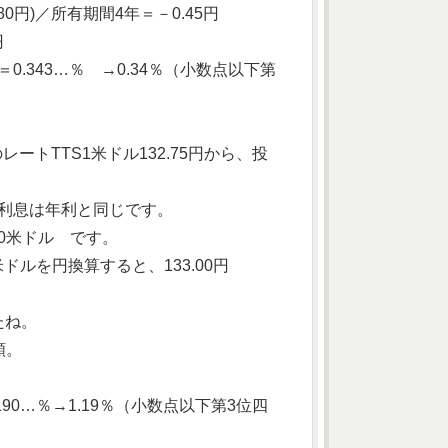
80円)／所有期間4年＝－0.45円
円
00＝0.343…％ →0.34％（小数点以下第
ートTTS1米ドル132.75円から、投
の利息は年利と同じです。
300米ドル です。
米ドルを円換算すると、133.00円
したね。
額。
1.190…％→1.19％（小数点以下第3位四