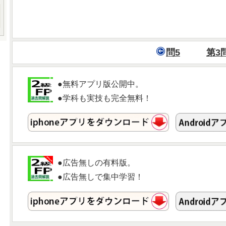
問5
第3
●無料アプリ版公開中。
●学科も実技も完全無料！
●広告無しの有料版。
●広告無しで集中学習！