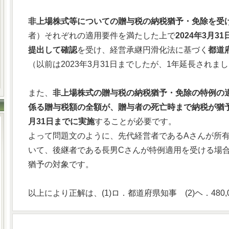
非上場株式等についての贈与税の納税猶予・免除を受
者）それぞれの適用要件を満たした上で
2024年3月
提出して確認
を受け、経営承継円滑化法に基づく
都道
（以前は2023年3月31日までしたが、1年延長されま
また、
非上場株式の贈与税の納税猶予・免除の特例の
係る贈与税額の全額が、贈与者の死亡時まで納税が猶
月31日までに実施
することが必要です。
よって問題文のように、先代経営者であるAさんが所有す
いて、後継者である長男Cさんが特例適用を受ける場合、
猶予の対象です。
以上により正解は、(1)ロ．都道府県知事 (2)ヘ．480,00