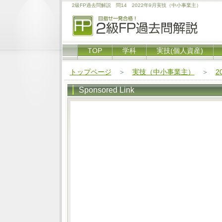
2級FP過去問解説 問14 2022年9月実技（中小事業主）
TOP
学科
実技(個人資産)
トップページ
＞
実技（中小事業主）
＞
2
Sponsored Link