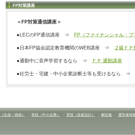
FP対策講座
＜FP対策通信講座＞
●LECのFP通信講座 ⇒
FP（ファイナンシャル・プ
●日本FP協会認定教育機関のWEB講座 ⇒
２級ＦＰ
●通勤中に音声学習するなら ⇒
ＦＰ 通勤講座
●社労士・宅建・中小企業診断士等も受けるなら 
（生保・損保）
実技（中小企業）
実技（資産設計）
解説集
運営者情