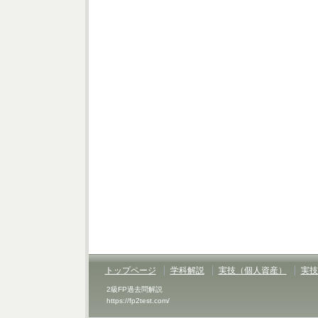
トップページ
学科解説
実技（個人資産）
実技
2級FP過去問解説
https://fp2test.com/