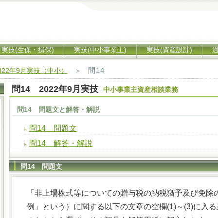
実技(生保・損保)
実技(中小事業主)
実技(資産設計)
問14
022年9月実技（中小）
＞
問14 2022年9月実技
中小事業主資産相談業務
問14 問題文と解答・解説
問14 問題文
問14 解答・解説
問14 問題文
「非上場株式等についての贈与税の納税猶予及び免除
例」という）に関する以下の文章の空欄(1)～(3)に