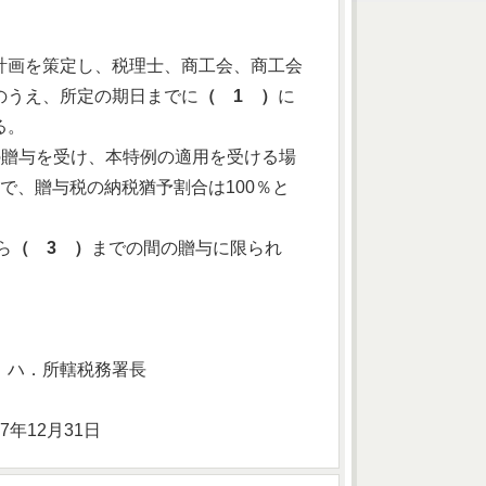
。
計画を策定し、税理士、商工会、商工会
のうえ、所定の期日までに
（ 1 ）
に
る。
株の贈与を受け、本特例の適用を受ける場
で、贈与税の納税猶予割合は100％と
ら
（ 3 ）
までの間の贈与に限られ
 ハ．所轄税務署長
7年12月31日