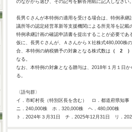
のなかから選び、その記号を解答用紙に記入しなさい
長男Ｃさんが本特例の適用を受ける場合は、特例承継
議所等の認定経営革新等支援機関による所見等を記載
特例承継計画の確認申請書を提出することが必要であ
仮に、長男Ｃさんが、ＡさんからＸ社株式480,000
合、本特例の納税猶予の対象となる株式数は
（ 2 ）
なる。
なお、本特例の対象となる贈与は、2018年１月１日か
る。
〈語句群〉
イ．市町村長（特別区長を含む） ロ．都道府県知事
ニ．240,000株 ホ．320,000株 ヘ．480,000株
ト．2024年３月31日 チ．2025年12月31日 リ．202