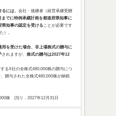
けるには、
会社・後継者（経営承継受贈
31日までに特例承継計画を都道府県知事に
府県知事の認定を受ける
ことが必要です
した）。
適用を受けた場合、非上場株式の贈与に
予
されますが、
株式の贈与は2027年12
るX社の全株式480,000株の贈与につ
贈与された全株式480,000株が納税
0株 (3)リ．2027年12月31日