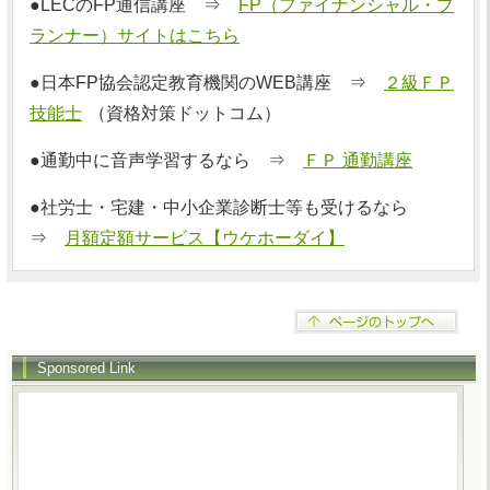
●LECのFP通信講座 ⇒
FP（ファイナンシャル・プ
ランナー）サイトはこちら
●日本FP協会認定教育機関のWEB講座 ⇒
２級ＦＰ
技能士
（資格対策ドットコム）
●通勤中に音声学習するなら ⇒
ＦＰ 通勤講座
●社労士・宅建・中小企業診断士等も受けるなら
⇒
月額定額サービス【ウケホーダイ】
Sponsored Link