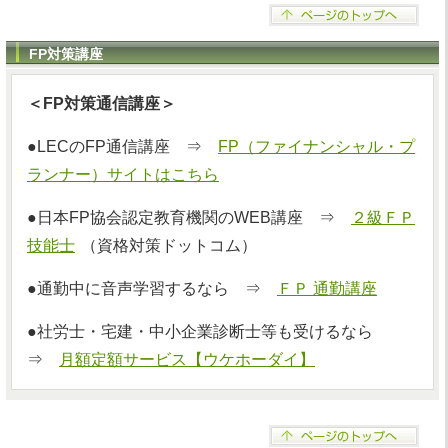
FP対策講座
＜FP対策通信講座＞
●LECのFP通信講座 ⇒
FP（ファイナンシャル・プ
ランナー）サイトはこちら
●日本FP協会認定教育機関のWEB講座 ⇒
２級ＦＰ
技能士
（資格対策ドットコム）
●通勤中に音声学習するなら ⇒
ＦＰ 通勤講座
●社労士・宅建・中小企業診断士等も受けるなら
⇒
月額定額サービス【ウケホーダイ】