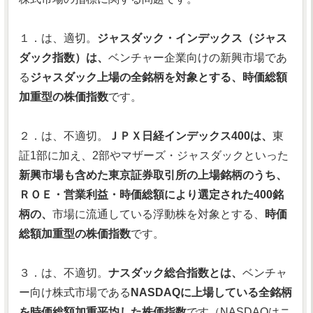
１．は、適切。
ジャスダック・インデックス（ジャス
ダック指数）は、
ベンチャー企業向けの新興市場であ
る
ジャスダック上場の全銘柄を対象とする、時価総額
加重型の株価指数
です。
２．は、不適切。
ＪＰＸ日経インデックス400は、
東
証1部に加え、2部やマザーズ・ジャスダックといった
新興市場も含めた東京証券取引所の上場銘柄のうち、
ＲＯＥ・営業利益・時価総額により選定された400銘
柄の、
市場に流通している浮動株を対象とする、
時価
総額加重型の株価指数
です。
３．は、不適切。
ナスダック総合指数とは、
ベンチャ
ー向け株式市場である
NASDAQに上場している全銘柄
を時価総額加重平均した株価指数
です（NASDAQはニ