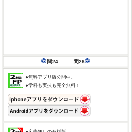
問24
問26
●無料アプリ版公開中。
●学科も実技も完全無料！
●広告無しの有料版。