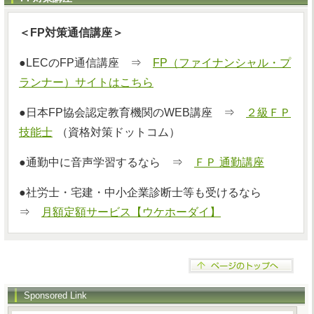
＜FP対策通信講座＞
●LECのFP通信講座 ⇒
FP（ファイナンシャル・プ
ランナー）サイトはこちら
●日本FP協会認定教育機関のWEB講座 ⇒
２級ＦＰ
技能士
（資格対策ドットコム）
●通勤中に音声学習するなら ⇒
ＦＰ 通勤講座
●社労士・宅建・中小企業診断士等も受けるなら
⇒
月額定額サービス【ウケホーダイ】
Sponsored Link