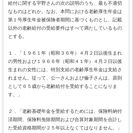
給付に関する宇野さんの次の説明のうち、最も不適切
なものはどれか。なお、本問における老齢厚生年金は
第１号厚生年金被保険者期間に基づくものとし、記載
以外の老齢給付の受給要件はすべて満たしているもの
とする。
１．「１９６１年（昭和３６年）４月２日以後生まれ
の男性および１９６６年（昭和４１年）４月２日以後
生まれの女性には、特別支給の老齢厚生年金は支給さ
れません。従って、公一さんおよび倫子さんは、原則
として６５歳から老齢給付を受給することになりま
す。」
２．「老齢基礎年金を受給するためには、保険料納付
済期間、保険料免除期間および合算対象期間を合計し
た受給資格期間が２５年以上なくてはなりません。」