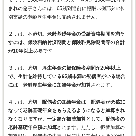
まれの倫子さんには、65歳到達前に報酬比例部分の特
別支給の老齢厚生年金は支給されません。
２．は、不適切。
老齢基礎年金の受給資格期間を満た
すには、保険料納付済期間と保険料免除期間等の合計
が10年以上
必要です。
３．は、適切。
厚生年金の被保険者期間が20年以上
で、生計を維持している65歳未満の配偶者がいる場合
には、老齢厚生年金に加給年金が加算
されます。
４．は、適切。
配偶者の加給年金は、配偶者が65歳に
なって老齢基礎年金をもらえるようになると加算され
なくなりますが、一定額が振替加算として、配偶者の
老齢基礎年金額に加算
されます。ただし、振替加算の
加算額は、配偶者の生年月日に応じて若い人ほど低額