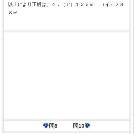
以上により正解は、４．（ア）１２６㎡ （イ）２８
８㎡
問8
問10