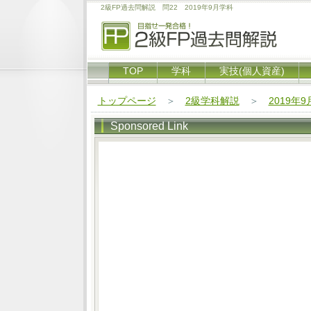
2級FP過去問解説 問22 2019年9月学科
TOP
学科
実技(個人資産)
トップページ
＞
2級学科解説
＞
2019年
Sponsored Link