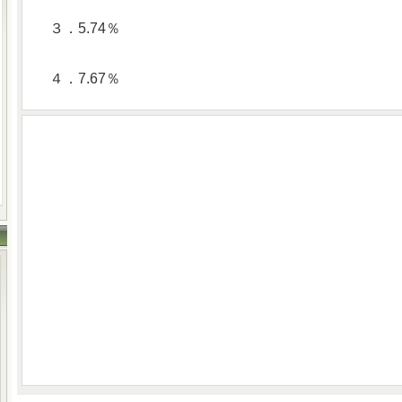
３．5.74％
４．7.67％