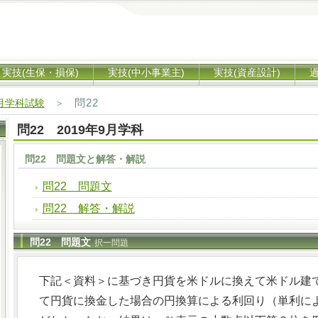
実技(生保・損保)
実技(中小事業主)
実技(資産設計)
問22
9月学科試験
＞
問22 2019年9月学科
問22 問題文と解答・解説
問22 問題文
問22 解答・解説
問22 問題文
択一問題
下記＜資料＞に基づき円貨を米ドルに換えて米ドル建
て円貨に換金した場合の円換算による利回り（単利に