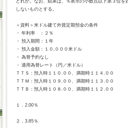
どれか。なお、結果は、％表示の小数点以下第３位を
しないものとする。
＜資料＞米ドル建て外貨定期預金の条件
・ 年利率 ：２％
・ 預入期間：１年
・ 預入金額：１０,０００米ドル
・ 為替予約なし
・ 適用為替レート（円／米ドル）
ＴＴＳ：預入時１１０.００、満期時１１４.００
ＴＴＭ：預入時１０９.００、満期時１１３.００
ＴＴＢ：預入時１０８.００、満期時１１２.００
１．2.00％
２．3.85％