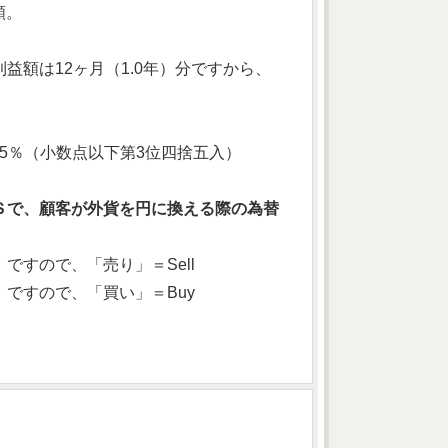
額。
額は12ヶ月（1.0年）分ですから、
≒3.85％（小数点以下第3位四捨五入）
Ｓで、顧客が外貨を円に換える際の為替
すので、「売り」＝Sell
ですので、「買い」＝Buy