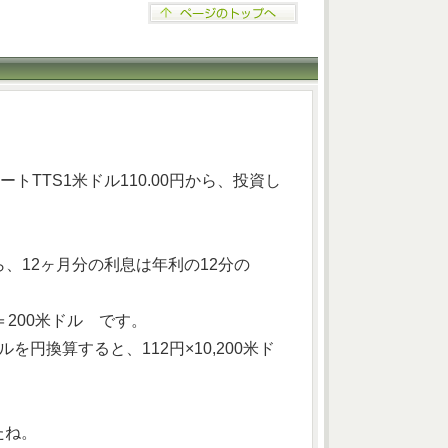
TTS1米ドル110.00円から、投資し
ら、12ヶ月分の利息は年利の12分の
年＝200米ドル です。
を円換算すると、112円×10,200米ド
したね。