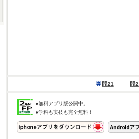
問21
問2
●無料アプリ版公開中。
●学科も実技も完全無料！