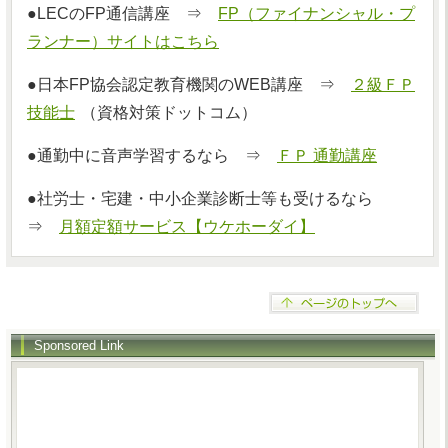
●LECのFP通信講座 ⇒
FP（ファイナンシャル・プ
ランナー）サイトはこちら
●日本FP協会認定教育機関のWEB講座 ⇒
２級ＦＰ
技能士
（資格対策ドットコム）
●通勤中に音声学習するなら ⇒
ＦＰ 通勤講座
●社労士・宅建・中小企業診断士等も受けるなら
⇒
月額定額サービス【ウケホーダイ】
Sponsored Link