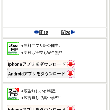
問18
問20
●無料アプリ版公開中。
●学科も実技も完全無料！
●広告無しの有料版。
●広告無しで集中学習！