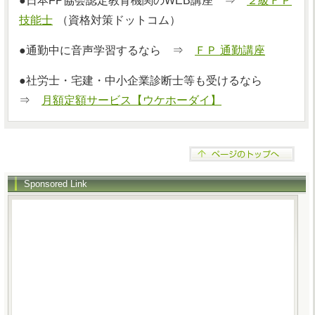
●日本FP協会認定教育機関のWEB講座 ⇒
２級ＦＰ
技能士
（資格対策ドットコム）
●通勤中に音声学習するなら ⇒
ＦＰ 通勤講座
●社労士・宅建・中小企業診断士等も受けるなら
⇒
月額定額サービス【ウケホーダイ】
Sponsored Link