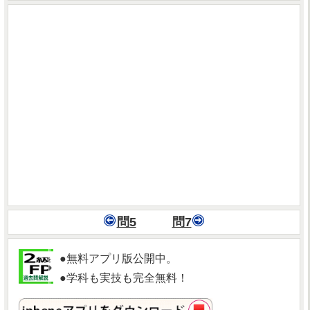
問5
問7
●無料アプリ版公開中。
●学科も実技も完全無料！