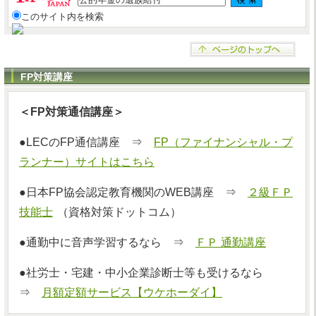
このサイト内を検索
FP対策講座
＜FP対策通信講座＞
●LECのFP通信講座 ⇒
FP（ファイナンシャル・プ
ランナー）サイトはこちら
●日本FP協会認定教育機関のWEB講座 ⇒
２級ＦＰ
技能士
（資格対策ドットコム）
●通勤中に音声学習するなら ⇒
ＦＰ 通勤講座
●社労士・宅建・中小企業診断士等も受けるなら
⇒
月額定額サービス【ウケホーダイ】