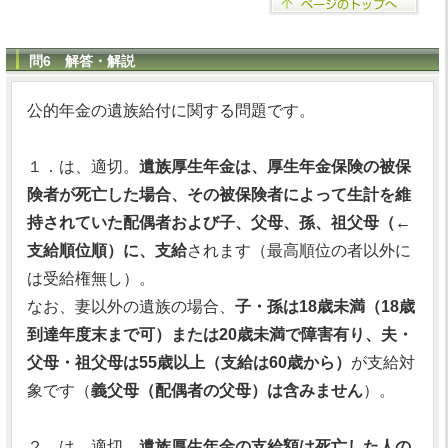
問6 解答・解説
公的年金の遺族給付に関する問題です。
１．は、適切。
遺族厚生年金は、厚生年金保険の被保
険者が死亡した場合、その被保険者によって生計を維
持されていた配偶者および子、父母、孫、祖父母（←
支給順位順）に、支給
されます（最高順位の者以外に
は受給権無し）。
なお、妻以外の遺族の場合、
子・孫は18歳未満（18歳
到達年度末まで可）または20歳未満で障害有り、夫・
父母・祖父母は55歳以上（支給は60歳から）
が支給対
象です（
義父母（配偶者の父母）は含みません
）。
２．は、適切。
遺族厚生年金の支給額は死亡した人の