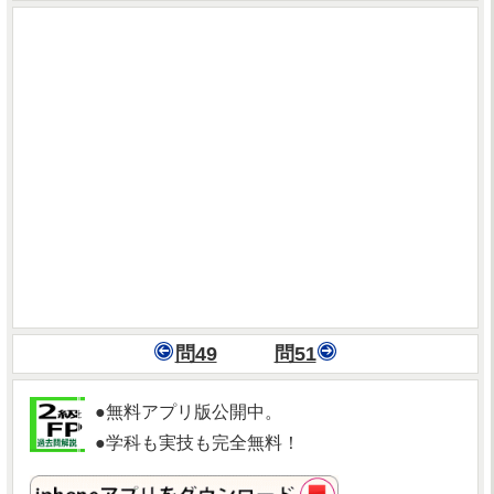
問49
問51
●無料アプリ版公開中。
●学科も実技も完全無料！