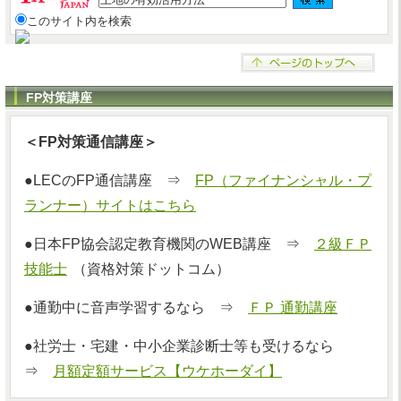
このサイト内を検索
FP対策講座
＜FP対策通信講座＞
●LECのFP通信講座 ⇒
FP（ファイナンシャル・プ
ランナー）サイトはこちら
●日本FP協会認定教育機関のWEB講座 ⇒
２級ＦＰ
技能士
（資格対策ドットコム）
●通勤中に音声学習するなら ⇒
ＦＰ 通勤講座
●社労士・宅建・中小企業診断士等も受けるなら
⇒
月額定額サービス【ウケホーダイ】