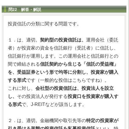
問22 解答・解説
投資信託の分類に関する問題です。
１．は、適切。
契約型の投資信託は、
運用会社（委託
者）が投資家の資金を信託銀行（受託者）に信託し、
信託銀行が運用します。この運用会社と信託銀行との
間で締結される
信託契約から生じる「信託の受益権」
を、受益証券という形で均等に分割し、投資家が購入
する形式
です（一般的な投信はこちらですね）。
これに対し、
会社型の投資信託は、投資法人を設立
し、
その投資法人が発行する
投資口を投資家が購入す
る形式
で、J-REITなどが該当します。
２．は、適切。金融機関や取引先等の
特定の投資家が
引き受ける形態の投資信託を私募投資信託
といい、特