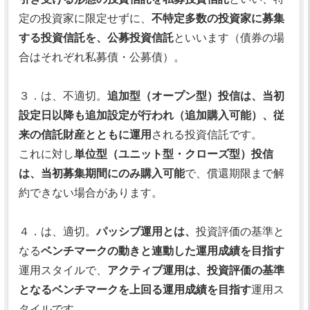
定の投資家に限定せずに、
不特定多数の投資家に募集
する投資信託を、公募投資信託
といいます（債券の場
合はそれぞれ私募債・公募債）。
３．は、不適切。
追加型（オープン型）投信は、当初
設定日以降も追加設定が行われ（追加購入可能）、従
来の信託財産とともに運用
される投資信託です。
これに対し
単位型（ユニット型・クローズ型）投信
は、当初募集期間にのみ購入可能
で、償還期限まで解
約できない場合があります。
４．は、適切。
パッシブ運用とは、
投資評価の基準と
なる
ベンチマークの動きと連動した運用成績を目指す
運用スタイルで、
アクティブ運用は、投資評価の基準
となるベンチマークを上回る運用成績を目指す
運用ス
タイルです。