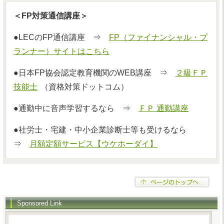
＜FP対策通信講座＞
●LECのFP通信講座 ⇒
FP（ファイナンシャル・プ
ランナー）サイトはこちら
●日本FP協会認定教育機関のWEB講座 ⇒
２級ＦＰ
技能士
（資格対策ドットコム）
●通勤中に音声学習するなら ⇒
ＦＰ 通勤講座
●社労士・宅建・中小企業診断士等も受けるなら
⇒
月額定額サービス【ウケホーダイ】
Sponsored Link