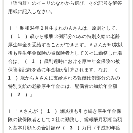
〈語句群〉のイ～リのなかから選び、その記号を解答
用紙に記入しなさい。
Ⅰ 「 昭和34年２月生まれのＡさんは、原則として、
（ 1 ）
歳から報酬比例部分のみの特別支給の老齢
厚生年金を受給することができます。Ａさんが60歳以
後も厚生年金保険の被保険者としてＸ社に勤務した場
合は、
（ 1 ）
歳到達時における厚生年金保険の被
保険者記録を基に年金額が計算されます。なお、
（
1 ）
歳からＡさんに支給される報酬比例部分のみの
特別支給の老齢厚生年金には、配偶者の加給年金額
（ 2 ）
」
Ⅱ 「Ａさんが
（ 1 ）
歳以後も引き続き厚生年金保
険の被保険者としてＸ社に勤務し、総報酬月額相当額
と基本月額との合計額が
（ 3 ）
万円（平成30年度