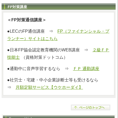
FP対策講座
＜FP対策通信講座＞
●LECのFP通信講座 ⇒
FP（ファイナンシャル・プ
ランナー）サイトはこちら
●日本FP協会認定教育機関のWEB講座 ⇒
２級ＦＰ
技能士
（資格対策ドットコム）
●通勤中に音声学習するなら ⇒
ＦＰ 通勤講座
●社労士・宅建・中小企業診断士等も受けるなら
⇒
月額定額サービス【ウケホーダイ】