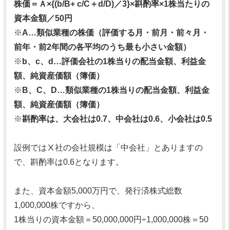
株価＝Ａ×{(b/B+ c/C＋d/D)／3}×斟酌率×1株当たりの
資本金額／50円
※
A…類似業種の株価（評価する月・前月・前々月・
前年・前2年間の各平均のうち最も小さい金額）
※
b、c、d…評価会社の1株当りの配当金額、利益金
額、純資産価額（簿価）
※
B、C、D…類似業種の1株当りの配当金額、利益金
額、純資産価額（簿価）
※
斟酌率は、大会社は0.7、中会社は0.6、小会社は0.5
設例ではⅩ社の会社規模は「中会社」とありますの
で、斟酌率は0.6となります。
また、資本金額5,000万円で、発行済株式総数
1,000,000株ですから、
1株当りの資本金額＝50,000,000円÷1,000,000株＝50