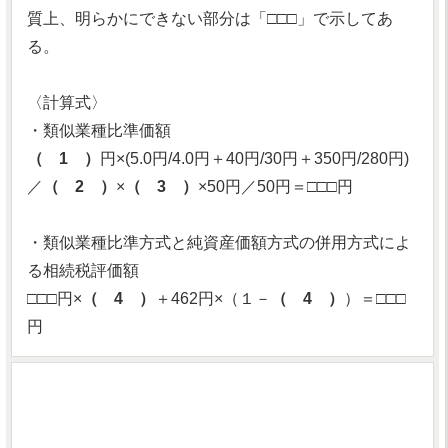
質上、明らかにできない部分は「□□□」で示してあ
る。
〈計算式〉
・類似業種比準価額
（ 1 ）
円×(5.0円/4.0円＋40円/30円＋350円/280円)
／
（ 2 ）
×
（ 3 ）
×50円／50円＝□□□円
・類似業種比準方式と純資産価額方式の併用方式によ
る相続税評価額
□□□円×
（ 4 ）
＋462円×（１－
（ 4 ）
）＝□□□
円