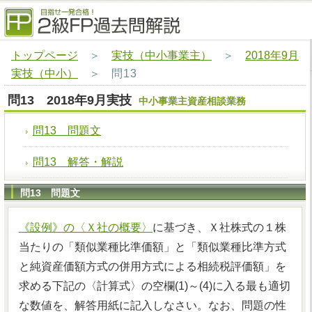
トップページ
＞
実技（中小事業主）
＞
2018年9月
実技（中小）
＞
問13
問13 2018年9月実技
中小事業主資産相談業務
問13 問題文
問13 解答・解説
問13 問題文
《設例》の〈Ｘ社の概要〉
に基づき、Ｘ社株式の１株
当たりの「類似業種比準価額」と「類似業種比準方式
と純資産価額方式の併用方式による相続税評価額」を
求める下記の〈計算式〉の空欄(1)～(4)に入る最も適切
な数値を、解答用紙に記入しなさい。なお、問題の性