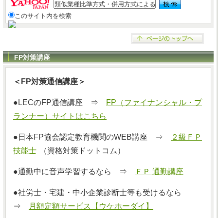
このサイト内を検索
FP対策講座
＜FP対策通信講座＞
●LECのFP通信講座 ⇒
FP（ファイナンシャル・プ
ランナー）サイトはこちら
●日本FP協会認定教育機関のWEB講座 ⇒
２級ＦＰ
技能士
（資格対策ドットコム）
●通勤中に音声学習するなら ⇒
ＦＰ 通勤講座
●社労士・宅建・中小企業診断士等も受けるなら
⇒
月額定額サービス【ウケホーダイ】