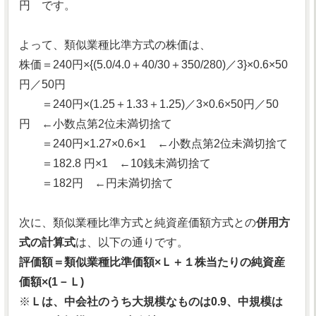
円 です。
よって、類似業種比準方式の株価は、
株価＝240円×{(5.0/4.0＋40/30＋350/280)／3}×0.6×50
円／50円
＝240円×(1.25＋1.33＋1.25)／3×0.6×50円／50
円 ←小数点第2位未満切捨て
＝240円×1.27×0.6×1 ←小数点第2位未満切捨て
＝182.8 円×1 ←10銭未満切捨て
＝182円 ←円未満切捨て
次に、類似業種比準方式と純資産価額方式との
併用方
式の計算式
は、以下の通りです。
評価額＝類似業種比準価額×Ｌ＋１株当たりの純資産
価額×(1－Ｌ)
※
Ｌは、中会社のうち大規模なものは0.9、中規模は