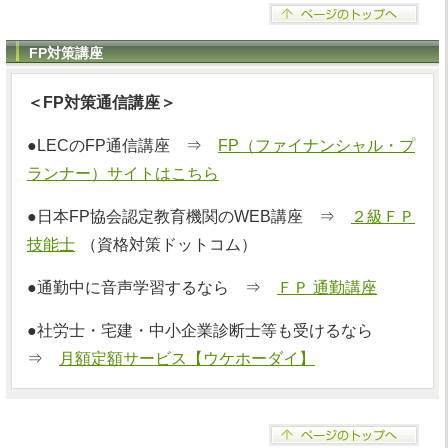
FP対策講座
＜FP対策通信講座＞
●LECのFP通信講座 ⇒
FP（ファイナンシャル・プ
ランナー）サイトはこちら
●日本FP協会認定教育機関のWEB講座 ⇒
２級ＦＰ
技能士
（資格対策ドットコム）
●通勤中に音声学習するなら ⇒
ＦＰ 通勤講座
●社労士・宅建・中小企業診断士等も受けるなら
⇒
月額定額サービス【ウケホーダイ】