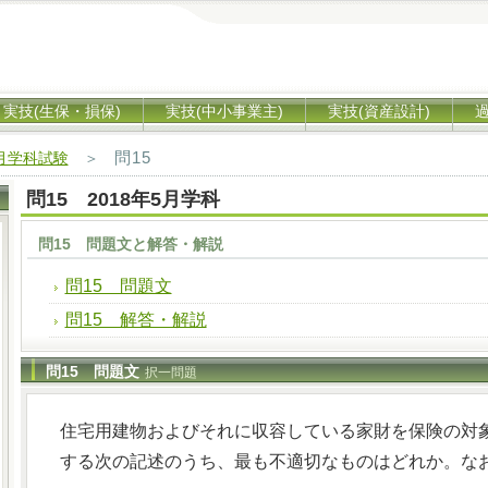
実技(生保・損保)
実技(中小事業主)
実技(資産設計)
問15
5月学科試験
＞
問15 2018年5月学科
問15 問題文と解答・解説
問15 問題文
問15 解答・解説
問15 問題文
択一問題
住宅用建物およびそれに収容している家財を保険の対
する次の記述のうち、最も不適切なものはどれか。な