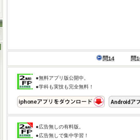
問14
問1
●無料アプリ版公開中。
●学科も実技も完全無料！
●広告無しの有料版。
●広告無しで集中学習！