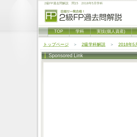
2級FP過去問解説 問15 2018年5月学科
TOP
学科
実技(個人資産)
トップページ
＞
2級学科解説
＞
2018年
Sponsored Link