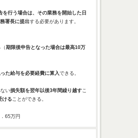
告を行う場合は、その業務を開始した日
税務署長に提出
する必要があります。
る（
期限後申告となった場合は最高10万
払った給与を必要経費に算入
できる。
れない
損失額を翌年以後3年間繰り越す
こ
受ける
ことができる。
．65万円