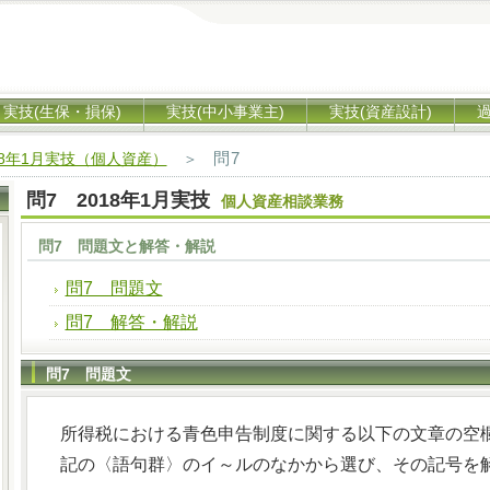
実技(生保・損保)
実技(中小事業主)
実技(資産設計)
問7
18年1月実技（個人資産）
＞
問7 2018年1月実技
個人資産相談業務
問7 問題文と解答・解説
問7 問題文
問7 解答・解説
問7 問題文
所得税における青色申告制度に関する以下の文章の空欄(
記の〈語句群〉のイ～ルのなかから選び、その記号を