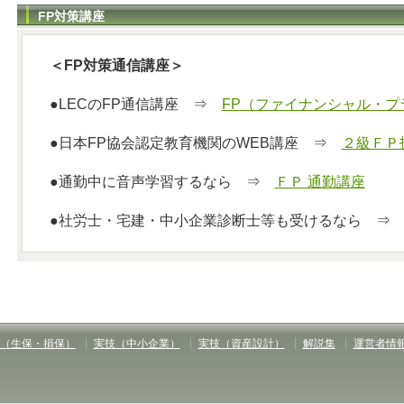
FP対策講座
＜FP対策通信講座＞
●LECのFP通信講座 ⇒
FP（ファイナンシャル・プ
●日本FP協会認定教育機関のWEB講座 ⇒
２級ＦＰ
●通勤中に音声学習するなら ⇒
ＦＰ 通勤講座
●社労士・宅建・中小企業診断士等も受けるなら 
（生保・損保）
実技（中小企業）
実技（資産設計）
解説集
運営者情