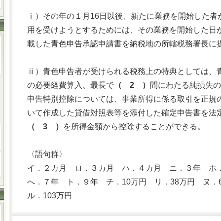
ⅰ）その年の１月16日以後、新たに業務を開始した者
用を受けようとするためには、その業務を開始した日
載した青色申告承認申請書を納税地の所轄税務署長に
ⅱ）青色申告者が受けられる税務上の特典としては、
の必要経費算入、最長で
（ 2 ）
間にわたる純損失の
申告特別控除については、事業所得に係る取引を正規
いて作成した貸借対照表等を添付した確定申告書を法
（ 3 ）
を所得金額から控除することができる。
〈語句群〉
イ．２カ月 ロ．３カ月 ハ．４カ月 ニ．３年 ホ
へ．７年 ト．９年 チ．10万円 リ．38万円 ヌ．
ル．103万円