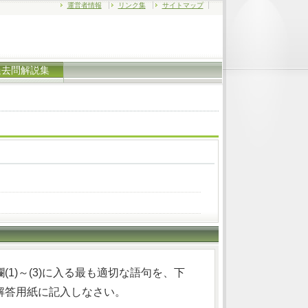
運営者情報
リンク集
サイトマップ
過去問解説集
1)～(3)に入る最も適切な語句を、下
解答用紙に記入しなさい。