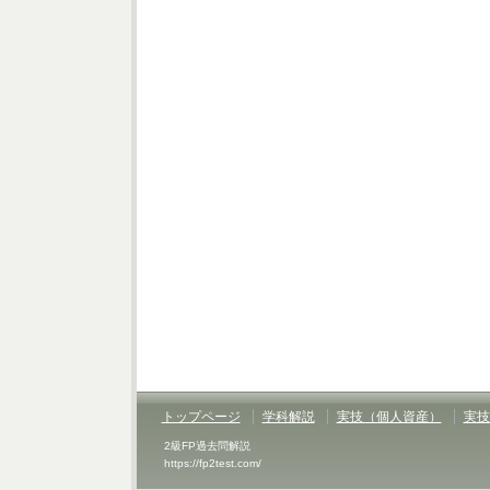
トップページ
学科解説
実技（個人資産）
実技
2級FP過去問解説
https://fp2test.com/