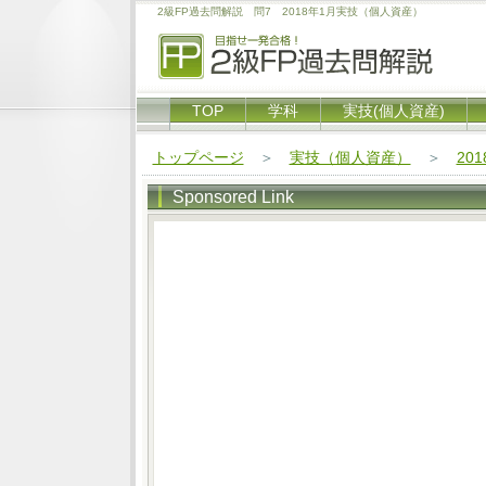
2級FP過去問解説 問7 2018年1月実技（個人資産）
TOP
学科
実技(個人資産)
トップページ
＞
実技（個人資産）
＞
20
Sponsored Link