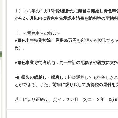
ⅰ）その年の
１月16日以後新たに業務を開始し青色申
から2ヶ月以内に青色申告承認申請書を納税地の所轄
ⅱ）＜青色申告の特典＞
●
青色申告特別控除：最高65万円
を所得から控除でき
円
）。
●
青色事業専従者給与：同一生計の配偶者や親族に支
●
純損失の繰越し・繰戻し
：損益通算しても控除しき
とができる。また、
前年に繰り戻して所得税の還付を
以上により正解は、(1)イ．２カ月 (2)ニ．３年 (3)ヌ