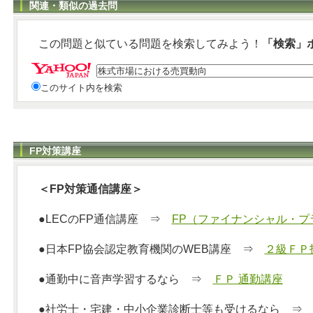
関連・類似の過去問
この問題と似ている問題を検索してみよう！
「検索」
このサイト内を検索
FP対策講座
＜FP対策通信講座＞
●LECのFP通信講座 ⇒
FP（ファイナンシャル・プ
●日本FP協会認定教育機関のWEB講座 ⇒
２級ＦＰ
●通勤中に音声学習するなら ⇒
ＦＰ 通勤講座
●社労士・宅建・中小企業診断士等も受けるなら 