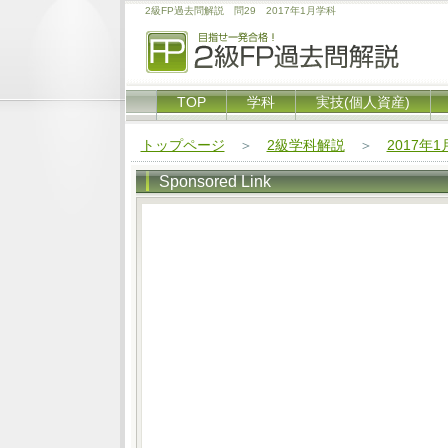
2級FP過去問解説 問29 2017年1月学科
TOP
学科
実技(個人資産)
トップページ
＞
2級学科解説
＞
2017年
Sponsored Link