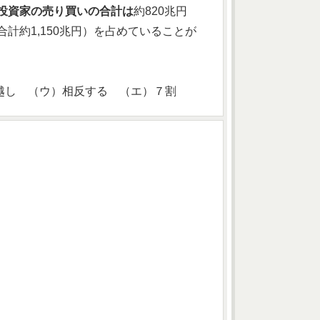
投資家の売り買いの合計は
約820兆円
合計約1,150兆円）を占めていることが
越し （ウ）相反する （エ）７割