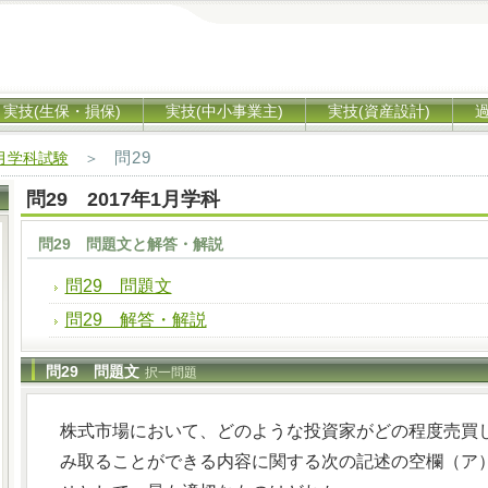
実技(生保・損保)
実技(中小事業主)
実技(資産設計)
問29
1月学科試験
＞
問29 2017年1月学科
問29 問題文と解答・解説
問29 問題文
問29 解答・解説
問29 問題文
択一問題
株式市場において、どのような投資家がどの程度売買
み取ることができる内容に関する次の記述の空欄（ア