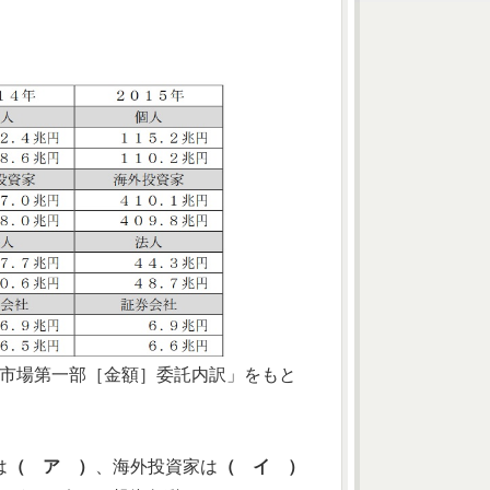
証市場第一部［金額］委託内訳」をもと
は
（ ア ）
、海外投資家は
（ イ ）