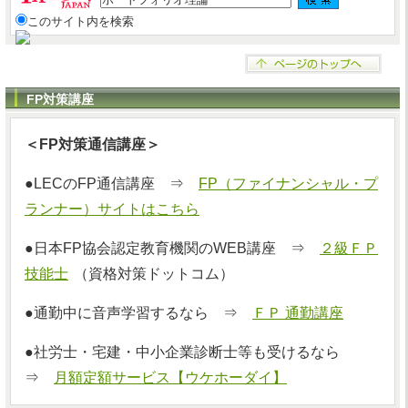
このサイト内を検索
FP対策講座
＜FP対策通信講座＞
●LECのFP通信講座 ⇒
FP（ファイナンシャル・プ
ランナー）サイトはこちら
●日本FP協会認定教育機関のWEB講座 ⇒
２級ＦＰ
技能士
（資格対策ドットコム）
●通勤中に音声学習するなら ⇒
ＦＰ 通勤講座
●社労士・宅建・中小企業診断士等も受けるなら
⇒
月額定額サービス【ウケホーダイ】