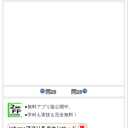
問26
問28
●無料アプリ版公開中。
●学科も実技も完全無料！