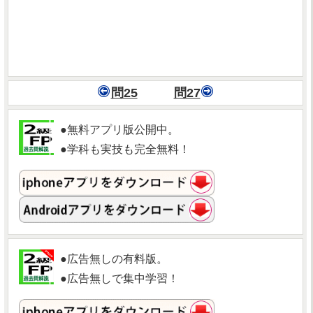
問25
問27
●無料アプリ版公開中。
●学科も実技も完全無料！
●広告無しの有料版。
●広告無しで集中学習！