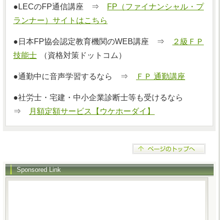
●LECのFP通信講座 ⇒
FP（ファイナンシャル・プ
ランナー）サイトはこちら
●日本FP協会認定教育機関のWEB講座 ⇒
２級ＦＰ
技能士
（資格対策ドットコム）
●通勤中に音声学習するなら ⇒
ＦＰ 通勤講座
●社労士・宅建・中小企業診断士等も受けるなら
⇒
月額定額サービス【ウケホーダイ】
Sponsored Link