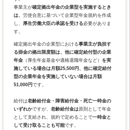
事業主が
確定拠出年金の企業型を実施するとき
は、
労使合意に基づいて企業型年金規約を作成
し、
厚生労働大臣の承認を受ける
必要がありま
す。
確定拠出年金の企業型における
事業主が負担す
る掛金の拠出限度額は、他に確定給付型の企業
年金
（厚生年金基金や適格退職年金など）
を実
施している場合は月額25,500円、他に確定給付
型の企業年金を実施していない場合は月額
51,000円
です。
給付は
老齢給付金・障害給付金・死亡一時金の
いずれか
ですが、
老齢給付金は
原則として年金
として支給され、規約で定めることで
一時金と
して受け取ることも可能
です。