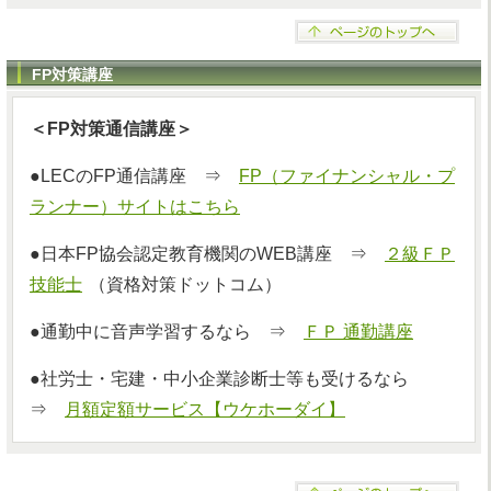
FP対策講座
＜FP対策通信講座＞
●LECのFP通信講座 ⇒
FP（ファイナンシャル・プ
ランナー）サイトはこちら
●日本FP協会認定教育機関のWEB講座 ⇒
２級ＦＰ
技能士
（資格対策ドットコム）
●通勤中に音声学習するなら ⇒
ＦＰ 通勤講座
●社労士・宅建・中小企業診断士等も受けるなら
⇒
月額定額サービス【ウケホーダイ】