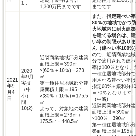
定期貯金等は合計
定期性貯金1300万
1．
1,300万円までです
までです
また、
指定建ぺい率
80％の地域でかつ
火地域内に耐火建築
を建てる場合は、建
い率の制限がありま
ん（建ぺい率100%
ので、近隣商業地域
近隣商業地域部分建築
分で適用される建ぺ
面積上限＝390㎡
率は100％となり、
×(60％＋10％)＝273
2020
一種住居地域部分で
年9月
㎡
2021
用される建ぺい率は
実技
第一種住居地域部分建
年9
指定60%＋緩和分1
（中
築面積上限＝195㎡
月4
＝70％となります
小）
×(80％＋10％)＝175.5
日
（中略)
問
㎡
近隣商業地域部分建
10(2)
よって、対象地の建築
面積上限＝390㎡
面積上限＝273㎡＋
×100％＝390㎡
175.5㎡＝448.5㎡
第一種住居地域部分
築面積上限＝195㎡