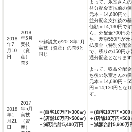
よって、氷室さんの
益分配金支払前の個
元本＝14,680円で
益分配金支払後の基
価額＝14,130円で
2018
ら、分配金700円の
年5月
2018
ち、差額550円が元
※解説文が2018年1月
年7
実技
払戻金（特別分配金
実技（資産）の問6と
月10
（資
で、残りの150円が
同じ
日
産）
通分配金となります
問3
よって、収益分配金
ち後の氷室さんの個
元本＝14,680円－55
円＝14,130円とな
す。
2017
年5月
2018
＝(自宅10万円×300㎡)
＝(自宅10万円×300
年1
実技
＋(店舗10万円×500㎡)
＋(店舗10万円×500
月21
（資
－減額合計5,400万円
－減額合計5,600万
日
産）