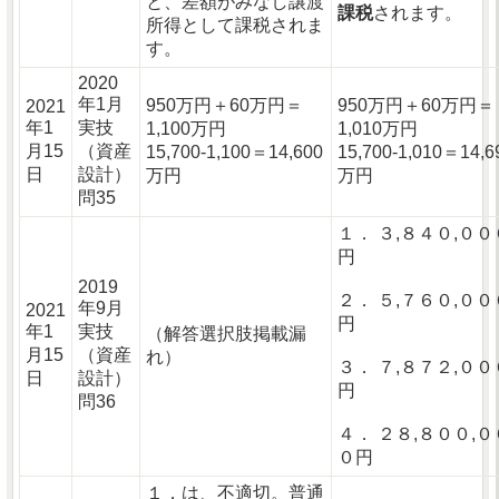
と、差額がみなし譲渡
課税
されます。
所得として課税されま
す。
2020
年1月
950万円＋60万円＝
950万円＋60万円＝
2021
年1
実技
1,100万円
1,010万円
月15
（資産
15,700-1,100＝14,600
15,700-1,010＝14,6
日
設計）
万円
万円
問35
１． ３,８４０,００
円
2019
２． ５,７６０,００
年9月
2021
円
年1
実技
（解答選択肢掲載漏
月15
（資産
れ）
３． ７,８７２,００
日
設計）
円
問36
４． ２８,８００,０
０円
１．は、不適切。普通