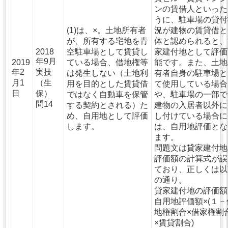
ンの賃借人といった
うに、駐車場の貸付
(1)は、×。土地所有者
況が建物の賃貸借と
が、所有する宅地を青
体と認められると、
2018
空駐車場として賃貸し
家建付地として評価
年9月
2019
ている場合、借地権等
能です。また、土地
年2
実技
は発生しない（土地利
有者自身の駐車場と
月1
（生
用を目的とした賃貸借
て使用している場合
日
保）
ではなく自動車を保管
や、駐車場の一部で
問14
する契約とされる）た
建物の入居者以外に
め、自用地として評価
し付けている場合に
します。
は、自用地評価とな
ます。
問題文は貸家建付地
評価額の計算式が誤
ており、正しくは以
の通り。
貸家建付地の評価額
自用地評価額×(１－
地権割合×借家権割
×賃貸割合)