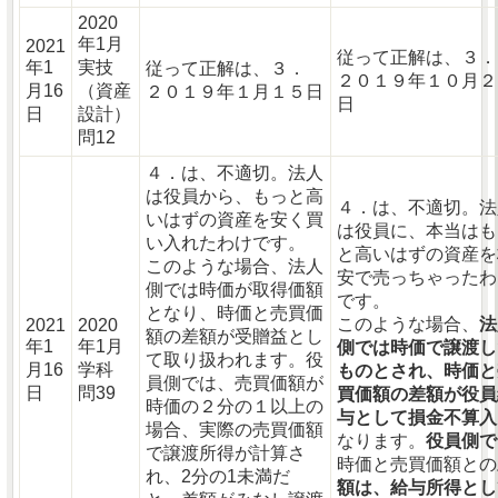
2020
年1月
2021
従って正解は、３．
年1
実技
従って正解は、３．
２０１９年１０月２
月16
（資産
２０１９年１月１５日
日
日
設計）
問12
４．は、不適切。法人
は役員から、もっと高
４．は、不適切。法
いはずの資産を安く買
は役員に、本当はも
い入れたわけです。
と高いはずの資産を
このような場合、法人
安で売っちゃったわ
側では時価が取得価額
です。
となり、時価と売買価
このような場合、
法
2021
2020
額の差額が受贈益とし
年1
年1月
側では時価で譲渡し
て取り扱われます。役
月16
学科
ものとされ、時価と
員側では、売買価額が
日
問39
買価額の差額が役員
時価の２分の１以上の
与として損金不算入
場合、実際の売買価額
なります。
役員側で
で譲渡所得が計算さ
時価と売買価額との
れ、2分の1未満だ
額は、給与所得とし