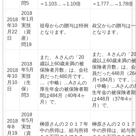
問5
＝1.103…→1.10倍
＝1.777…→1.78倍
2018
年1月
2018
年10
実技
祖母からの贈与は特例
叔父からの贈与は一
月22
（資
となります。
となります。
日
産）
問19
また、Ａさんの「2
また、Ａさんの「20
歳以上60歳未満の
歳以上60歳未満の被
2018
保険者月数」は、会
年5月
保険者月数」は、会社
2018
員だった448月（26
年10
実技
員だった480月です。
月+184月）です。
月10
（生
…（中略）…Aさんの
（中略）…Aさんの
日
保）
厚生年金の被保険者期
生年金の被保険者期
問3
間は484月（40年4ヶ
は448月（37年4ヶ
月）で、
月）で、
2018
年5月
2018
榊原さんの２０１７年
榊原さんの２０１７
年8
実技
中の所得は、給与所得
中の所得は、給与所
月19
（資