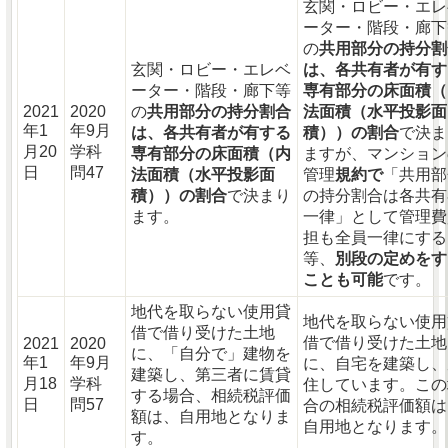
玄関・ロビー・エレ
ーター・階段・廊下
の
共用部分の持分割
玄関・ロビー・エレベ
は、各共有者が有す
ーター・階段・廊下等
専有部分の床面積（
2021
2020
の
共用部分の持分割合
法面積（水平投影面
年1
年9月
は、各共有者が有する
積））の割合
で決ま
月20
学科
専有部分の床面積（内
ますが、マンション
日
問47
法面積（水平投影面
管理
規約で
「共用部
積））の割合
で決まり
の持分割合は各共有
ます。
一律」として管理費
担も全員一律にする
等、
別段の定めをす
ことも可能
です。
地代を取らない使用貸
地代を取らない使用
借で借り受けた土地
借で借り受けた土地
2021
2020
に、「自分で」建物を
年1
年9月
に、自宅を建築し、
建築し、第三者に賃貸
月18
学科
住しています。この
する場合、相続税評価
日
問57
合の相続税評価額は
額は、自用地となりま
自用地となります。
す。