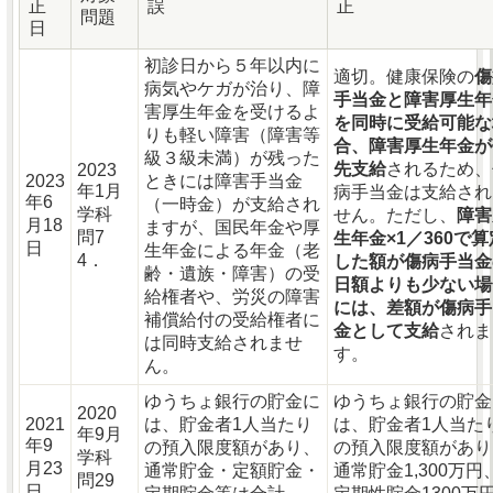
正
誤
正
問題
日
初診日から５年以内に
適切。健康保険の
傷
病気やケガが治り、障
手当金と障害厚生年
害厚生年金を受けるよ
を同時に受給可能な
りも軽い障害（障害等
合、障害厚生年金が
級３級未満）が残った
先支給
されるため、
2023
2023
ときには障害手当金
年1月
病手当金は支給され
年6
（一時金）が支給され
学科
せん。ただし、
障害
月18
ますが、国民年金や厚
問7
生年金×1／360で算
日
生年金による年金（老
4．
した額が傷病手当金
齢・遺族・障害）の受
日額よりも少ない場
給権者や、労災の障害
には、差額が傷病手
補償給付の受給権者に
金として支給
されま
は同時支給されませ
す。
ん。
ゆうちょ銀行の貯金に
ゆうちょ銀行の貯金
2020
2021
は、貯金者1人当たり
は、貯金者1人当た
年9月
年9
の預入限度額があり、
の預入限度額があり
学科
月23
通常貯金・定額貯金・
通常貯金1,300万円
問29
日