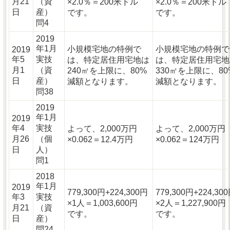
月21
（資
×2.0％＝200米ドル
×2.0％＝200米ド
日
産）
です。
です。
問4
2019
年1月
小規模宅地の特例で
小規模宅地の特例で
2019
年5
実技
は、特定居住用宅地は
は、特定居住用宅地
月1
（資
240㎡を上限に、80%
330㎡を上限に、80
日
産）
減額となります。
減額となります。
問38
2019
年1月
2019
年4
実技
よって、2,000万円
よって、2,000万円
月26
（個
×0.062＝12.4万円
×0.062＝124万円
日
人）
問1
2018
年1月
2019
779,300円+224,300円
779,300円+224,30
年3
実技
×1人＝1,003,600円
×2人＝1,227,900
月21
（資
です。
です。
日
産）
問24