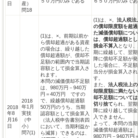
５０万円のみである
６５０万円のみであ
日
産）
問18
(1)は、×。
法人税法
の償却限度額を超過
た減価償却額につい
(1)は、×。前期以前か
は、償却超過額とし
ら償却超過がある資産
損金不算入
となり、
の場合は、繰り越した
期に繰越して、翌期
償却超過額が、償却不
降に償却不足額が発
足額の範囲内で当期認
した場合に、不足額
容額として損金算入さ
当分が損金算入され
れます。
す。
本問の減価償却不足額
また、
法人税法上の
は、980万円－940万
却限度額に満たない
円＝40万円 ですの
却不足額については
で、繰越償却超過額
2018
切り捨て
られ、翌期
年1月
50万円のうち、当期
2018
降に繰り越して損金
年8
実技
認容額として損金算入
入できません。
月16
（中
（法人税申告書別表四
よって、本問の当期
日
小）
において、当期利益か
減価償却超過額は、
問7(1)
ら減算）できるのは、
980万円－940万円