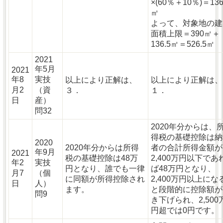
×(60％＋10％)＝136
㎡
よって、対象地の建
面積上限＝390㎡＋
136.5㎡＝526.5㎡
2021
年5月
2021
年8
実技
以上により正解は、
以上により正解は、
月2
（資
３．
１．
日
産）
問32
2020年分からは、
得税の基礎控除は納
2020
2020年分からは所得
者の合計所得金額が
年9月
2021
税の基礎控除は48万
2,400万円以下であ
年2
実技
円となり、誰でも一律
ば48万円となり、
月7
（個
に同額が所得控除され
2,400万円以上にな
日
人）
ます。
と段階的に控除額が
問9
き下げられ、2,500
円超では0円です。