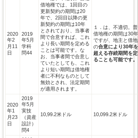
借地権では、1回目の
更新契約の期間は20
年で、2回目以降の更
新契約の期間は10年
１．は、不適切。普
とされており、当事者
借地権の期間は30
2020
2019
間で合意すれば、これ
年2
年5月
ですが、地主と借地
より長い期間を定める
月11
学科
の
合意により30年
ことは可能です。な
日
問44
超える存続期間を定
お、当事者間で合意し
ることも可能です。
ていたとしても、これ
より短い期間は借地権
者に不利なものとして
無効とされ、法定期間
が適用されます。
2019
年5月
2020
年1
実技
10,99.2米ドル
10,099.2米ドル
月23
（資産
日
設計）
問4