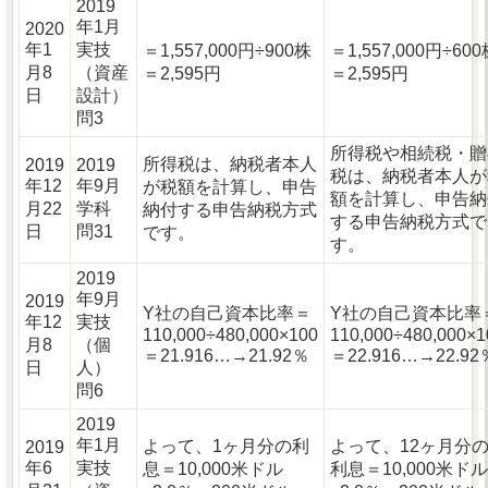
2019
年1月
2020
年1
実技
＝1,557,000円÷900株
＝1,557,000円÷60
月8
（資産
＝2,595円
＝2,595円
日
設計）
問3
所得税や相続税・贈
所得税は、納税者本人
2019
2019
税は、納税者本人が
年12
年9月
が税額を計算し、申告
額を計算し、申告納
月22
学科
納付する申告納税方式
する申告納税方式で
日
問31
です。
す。
2019
年9月
2019
Y社の自己資本比率＝
Y社の自己資本比率
年12
実技
110,000÷480,000×100
110,000÷480,000×1
月8
（個
＝21.916…→21.92％
＝22.916…→22.92
日
人）
問6
2019
年1月
よって、1ヶ月分の利
よって、12ヶ月分
2019
年6
実技
息＝10,000米ドル
利息＝10,000米ドル