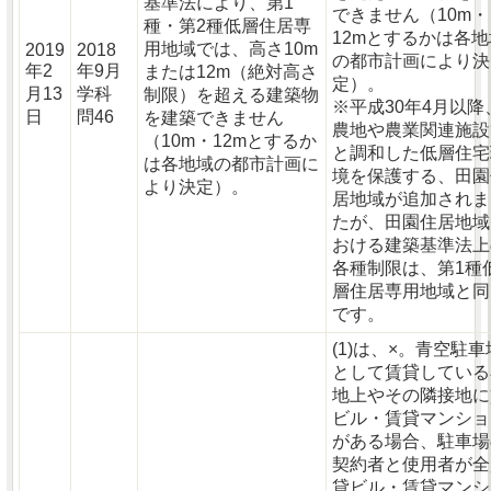
基準法により、第1
できません（10m・
種・第2種低層住居専
12mとするかは各地
用地域では、高さ10m
2019
2018
の都市計画により決
年2
年9月
または12m（絶対高さ
定）。
月13
学科
制限）を超える建築物
※平成30年4月以降
日
問46
を建築できません
農地や農業関連施設
（10m・12mとするか
と調和した低層住宅
は各地域の都市計画に
境を保護する、田園
より決定）。
居地域が追加されま
たが、田園住居地域
おける建築基準法上
各種制限は、第1種
層住居専用地域と同
です。
(1)は、×。青空駐車
として賃貸している
地上やその隣接地に
ビル・賃貸マンショ
がある場合、駐車場
契約者と使用者が全
貸ビル・賃貸マンシ