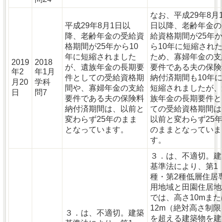
なお、平成29年8月
平成29年8月1日以
日以降、老齢年金の
降、老齢年金の受給資
給資格期間が25年
格期間が25年から10
ら10年に短縮され
年に短縮されました
ため、寡婦年金の支
2019
2018
が、遺族年金の長期要
要件である夫の保険
年2
年1月
件としての受給資格期
納付済期間も10年
月20
学科
間や、寡婦年金の支給
短縮されましたが、
日
問7
要件である夫の保険料
族年金の長期要件と
納付済期間は、以前と
ての受給資格期間は
変わらず25年のまま
以前と変わらず25
となっています。
のままとなっていま
す。
３．は、不適切。建
基準法により、第1
種・第2種低層住居
用地域と田園住居地
では、高さ10mまた
12m（絶対高さ制限
３．は、不適切。建築
を超える建築物を建