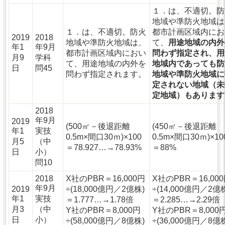
１．は、不適切。防
地域や準防火地域は
１．は、不適切。防火
都市計画区域内にお
2019
2018
地域や準防火地域は、
て、
用途地域の内外
年1
年9月
都市計画区域内におい
問わず指定され、用
月9
学科
て、用途地域の内外を
地域内であっても防
日
問45
問わず指定されます。
地域や準防火地域に
定されない地域（未
定地域）もあります
2018
年9月
2019
(500㎡－後退距離
(450㎡－後退距離
年1
実技
0.5m×間口30ｍ)×100
0.5m×間口30ｍ)×10
月5
（中
＝78.927…→78.93%
＝88%
日
小）
問10
2018
X社のPBR＝16,000円
X社のPBR＝16,00
年9月
2019
÷(18,000億円／2億株)
÷(14,000億円／2億
年1
実技
＝1.777…→1.78倍
＝2.285…→2.29倍
月3
（中
Y社のPBR＝8,000円
Y社のPBR＝8,000
日
小）
÷(58,000億円／8億株)
÷(36,000億円／8億