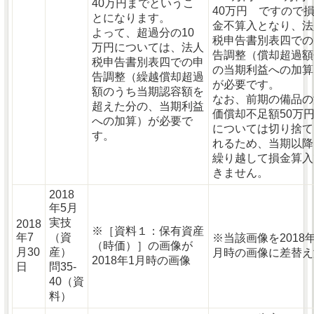
40万円までというこ
40万円 ですので
とになります。
金不算入となり、法
よって、超過分の10
税申告書別表四での
万円については、法人
告調整（償却超過額
税申告書別表四での申
の当期利益への加算
告調整（繰越償却超過
が必要です。
額のうち当期認容額を
なお、前期の備品の
超えた分の、当期利益
価償却不足額50万
への加算）が必要で
については切り捨て
す。
れるため、当期以降
繰り越して損金算入
きません。
2018
年5月
実技
2018
※［資料１：保有資産
年7
（資
※当該画像を2018年
（時価）］の画像が
月30
産）
月時の画像に差替え
2018年1月時の画像
日
問35-
40（資
料）