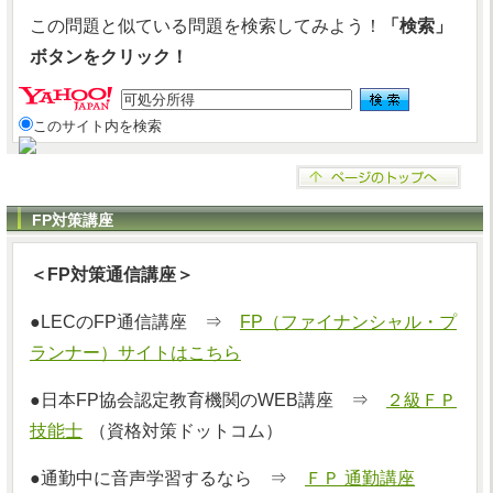
この問題と似ている問題を検索してみよう！
「検索」
ボタンをクリック！
このサイト内を検索
FP対策講座
＜FP対策通信講座＞
●LECのFP通信講座 ⇒
FP（ファイナンシャル・プ
ランナー）サイトはこちら
●日本FP協会認定教育機関のWEB講座 ⇒
２級ＦＰ
技能士
（資格対策ドットコム）
●通勤中に音声学習するなら ⇒
ＦＰ 通勤講座