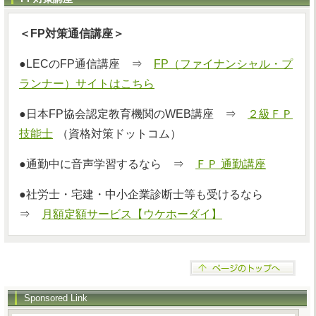
＜FP対策通信講座＞
●LECのFP通信講座 ⇒
FP（ファイナンシャル・プ
ランナー）サイトはこちら
●日本FP協会認定教育機関のWEB講座 ⇒
２級ＦＰ
技能士
（資格対策ドットコム）
●通勤中に音声学習するなら ⇒
ＦＰ 通勤講座
●社労士・宅建・中小企業診断士等も受けるなら
⇒
月額定額サービス【ウケホーダイ】
Sponsored Link