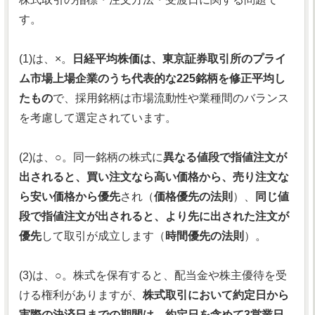
す。
(1)は、×。
日経平均株価は、東京証券取引所のプライ
ム市場上場企業のうち代表的な225銘柄を修正平均し
たもの
で、採用銘柄は市場流動性や業種間のバランス
を考慮して選定されています。
(2)は、○。同一銘柄の株式に
異なる値段で指値注文が
出されると、買い注文なら高い価格から、売り注文な
ら安い価格から優先
され（
価格優先の法則
）、
同じ値
段で指値注文が出されると、より先に出された注文が
優先
して取引が成立します（
時間優先の法則
）。
(3)は、○。株式を保有すると、配当金や株主優待を受
ける権利がありますが、
株式取引において約定日から
実際の決済日までの期間は、約定日を含めて3営業日