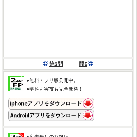
第2問
問5
●無料アプリ版公開中。
●学科も実技も完全無料！
●広告無しの有料版。