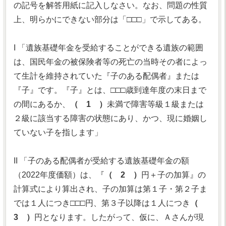
の記号を解答用紙に記入しなさい。なお、問題の性質
上、明らかにできない部分は「□□□」で示してある。
I 「遺族基礎年金を受給することができる遺族の範囲
は、国民年金の被保険者等の死亡の当時その者によっ
て生計を維持されていた『子のある配偶者』または
『子』です。『子』とは、□□□歳到達年度の末日まで
の間にあるか、
（ 1 ）
未満で障害等級１級または
２級に該当する障害の状態にあり、かつ、現に婚姻し
ていない子を指します」
II 「子のある配偶者が受給する遺族基礎年金の額
（2022年度価額）は、『
（ 2 ）
円＋子の加算』の
計算式により算出され、子の加算は第１子・第２子ま
では１人につき□□□円、第３子以降は１人につき
（
3 ）
円となります。したがって、仮に、Ａさんが現