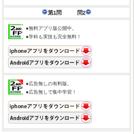
第1問
問2
●無料アプリ版公開中。
●学科も実技も完全無料！
●広告無しの有料版。
●広告無しで集中学習！