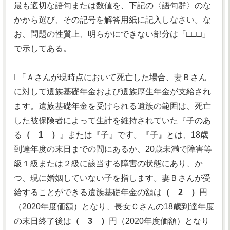
最も適切な語句または数値を、下記の〈語句群〉のな
かから選び、その記号を解答用紙に記入しなさい。な
お、問題の性質上、明らかにできない部分は「□□□」
で示してある。
I 「Ａさんが現時点において死亡した場合、妻Ｂさん
に対して遺族基礎年金および遺族厚生年金が支給され
ます。遺族基礎年金を受けられる遺族の範囲は、死亡
した被保険者によって生計を維持されていた『子のあ
る
（ 1 ）
』または『子』です。『子』とは、18歳
到達年度の末日までの間にあるか、20歳未満で障害等
級１級または２級に該当する障害の状態にあり、か
つ、現に婚姻していない子を指します。妻Ｂさんが受
給することができる遺族基礎年金の額は
（ 2 ）
円
（2020年度価額）となり、長女Ｃさんの18歳到達年度
の末日終了後は
（ 3 ）
円（2020年度価額）となり