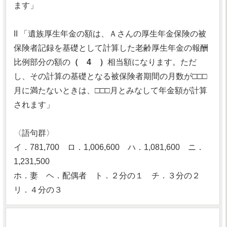
ます」
II 「遺族厚生年金の額は、Ａさんの厚生年金保険の被
保険者記録を基礎として計算した老齢厚生年金の報酬
比例部分の額の
（ 4 ）
相当額になります。ただ
し、その計算の基礎となる被保険者期間の月数が□□□
月に満たないときは、□□□月とみなして年金額が計算
されます」
〈語句群〉
イ．781,700 ロ．1,006,600 ハ．1,081,600 ニ．
1,231,500
ホ．妻 ヘ．配偶者 ト．２分の１ チ．３分の２
リ．４分の３