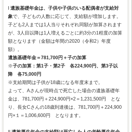
I
遺族基礎年金は、子供や子供のいる配偶者が支給対
象
で、子どもの人数に応じて、支給額が増加します。
子ども2人までは1人当りそれぞれ同額が加算されます
が、3人目以降は1人増えるごとに約3分の1程度の加算
額となります（金額は年間の2020（令和2）年度
額）。
遺族基礎年金＝781,700円＋子の加算
※
子の加算：第1子・第2子 各224,900円、第3子以
降 各75,000円
※支給期間は子供が18歳になる年度末まで。
よって、Aさんが現時点で死亡した場合の遺族基礎年
金は、781,700円＋224,900円×2＝1,231,500円 とな
り、長女Cさんの18歳到達後は、781,700円＋224,900
円×１＝1,006,600円 となります。
II
遺族厚生年金の支給額は死亡した人の老齢厚生年金