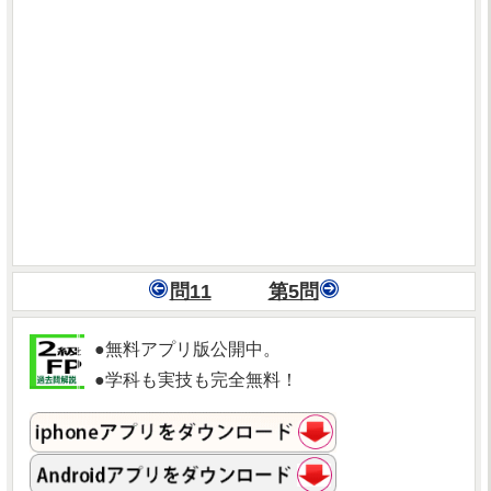
問11
第5問
●無料アプリ版公開中。
●学科も実技も完全無料！