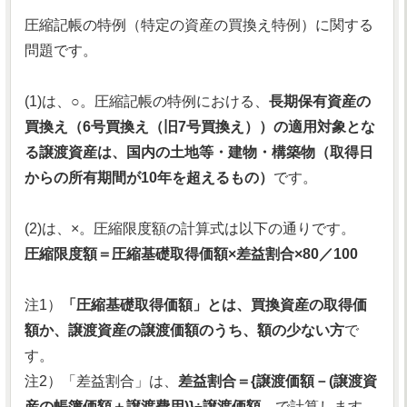
圧縮記帳の特例（特定の資産の買換え特例）に関する
問題です。
(1)は、○。圧縮記帳の特例における、
長期保有資産の
買換え（6号買換え（旧7号買換え））の適用対象とな
る譲渡資産は、国内の土地等・建物・構築物（取得日
からの所有期間が10年を超えるもの）
です。
(2)は、×。圧縮限度額の計算式は以下の通りです。
圧縮限度額＝圧縮基礎取得価額×差益割合×80／100
注1）
「圧縮基礎取得価額」とは、買換資産の取得価
額か、譲渡資産の譲渡価額のうち、額の少ない方
で
す。
注2）「差益割合」は、
差益割合＝{譲渡価額－(譲渡資
産の帳簿価額＋譲渡費用)}÷譲渡価額
で計算します