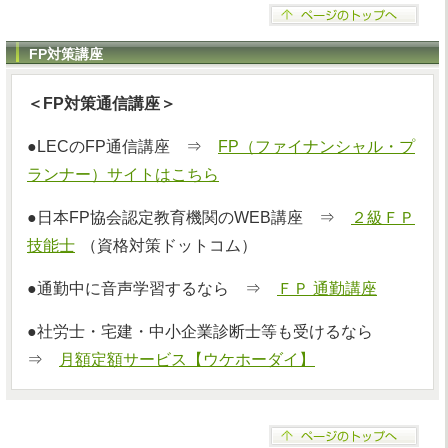
FP対策講座
＜FP対策通信講座＞
●LECのFP通信講座 ⇒
FP（ファイナンシャル・プ
ランナー）サイトはこちら
●日本FP協会認定教育機関のWEB講座 ⇒
２級ＦＰ
技能士
（資格対策ドットコム）
●通勤中に音声学習するなら ⇒
ＦＰ 通勤講座
●社労士・宅建・中小企業診断士等も受けるなら
⇒
月額定額サービス【ウケホーダイ】