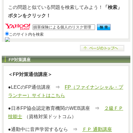
この問題と似ている問題を検索してみよう！
「検索」
ボタンをクリック！
このサイト内を検索
FP対策講座
＜FP対策通信講座＞
●LECのFP通信講座 ⇒
FP（ファイナンシャル・プ
ランナー）サイトはこちら
●日本FP協会認定教育機関のWEB講座 ⇒
２級ＦＰ
技能士
（資格対策ドットコム）
●通勤中に音声学習するなら ⇒
ＦＰ 通勤講座