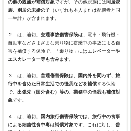
の他の親族が補償対象
ですが、その他親族には
同居親
族、別居の未婚の子
（いずれも本人または配偶者と同
一生計）が含まれます。
２．は、適切。
交通事故傷害保険は、
電車・飛行機・
自動車などさまざまな乗り物に搭乗中の事故による傷
害を補償する保険で、「乗り物」には
エレベーターや
エスカレーター等も含みます
。
３．は、適切。
普通傷害保険は、国内外を問わず、旅
行中を含めた日常生活での怪我などを補償
する保険
で、
出張先（国外含む）等の、業務中の怪我も補償対
象
です。
４．は、適切。
国内旅行傷害保険では、旅行中の食事
による細菌性食中毒は補償対象
です。これに対し、
普